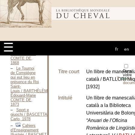
déesse Épona
près
Nevers / SAINT-
Bibliothèque
VENANT Julien
BARRÉ DE,
1901
mondiale du
Les
Grands Écuyers
et la Grande
☰
Écurie de
fr
en
cheval
France / BARTHÉLÉMY
Édouard-Marie
COMTE DE,
1868
Le Tournoi
Dans
Titre court
Un llibre de manescali
de Compiègne
votre
qui eut lieu en
⇪
català / BATLLORI Miq
porte-
PDF
présence du Roi
docum
Saint-
[1932]
Louis / BARTHÉLÉMY
Édouard-Marie
Intitulé
Un llibre de manescali
COMTE DE,
1873
català a la Biblioteca
Sport e
Universitària de Bolo
giuochi / BASCETTA
Carlo, 1978
“Anuari de l’Oficina
Cahiers
Romànica de Lingüistic
d’Enseignement
Illustrés / BASCHET