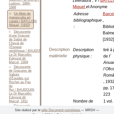
Leteratura”, V
/
BATLL
Ludovic, 1884-
Miquel
et Anonyme
1888
Adresse
Barce
Un llibre de
manescalia en
bibliographique
,
català / BATLLORI
Miquel, [1932]
:
Biblio
Découverte
Balme
d’une Gravure
[1932]
de Sabot de
Cheval de
l’Époque
Description
Description
tiré à 
néolithique / BAUDOUIN
Le Dr Marcellin-
matérielle
physique
:
de l’
Edmond dit
Marcel, 1909
Anuar
Découverte
l’Ofic
de Gravures de
Sabots
Romà
d’Équidés sur
, 1932
Rocher au Pas
du
pp. 1
Roi / BAUDOUIN
Le Dr Marcellin-
223
Edmond dit
Nombre de
1 vol.
Marcel, 1911
Découverte
volumes
:
d’une seconde
Site réalisé par le
pôle Document numérique
— MRSH —
Gravure de