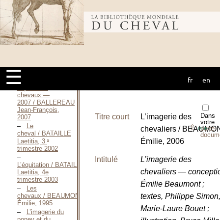
J’aime mon
cheval et mon
poney
Bibliothèque
! / BALLEREAU
Jean-François,
1997
mondiale du
L’équitation / BALLEREAU
Jean-François,
☰
1998
fr
en
cheval
Mon premier
copain des
chevaux —
2007 / BALLEREAU
Jean-François,
Dans
Titre court
L’imagerie des
2007
votre
Le
⇪
chevaliers / BEAUMO
porte-
PDF
cheval / BATAILLE
docum
e
Émilie, 2006
Laetitia, 3
trimestre 2002
Intitulé
L’imagerie des
L’équitation / BATAILLE
chevaliers — concepti
Laetitia, 4e
trimestre 2003
Émilie Beaumont ;
Les
textes, Philippe Simon
chevaux / BEAUMONT
Émilie, 1995
Marie-Laure Bouet ;
L’imagerie du
poney et du