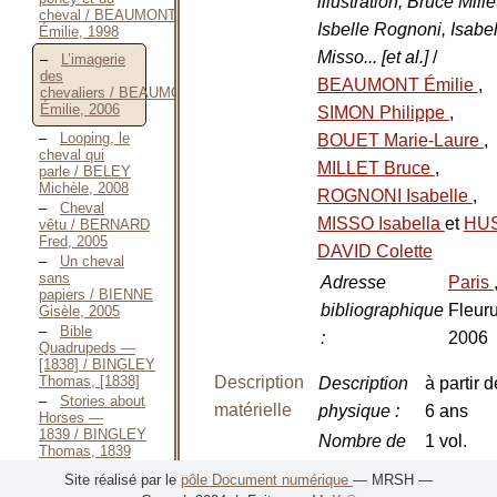
illustration, Bruce Mille
cheval / BEAUMONT
Isbelle Rognoni, Isabel
Émilie, 1998
Misso... [et al.]
/
L’imagerie
des
BEAUMONT Émilie
,
chevaliers / BEAUMONT
Émilie, 2006
SIMON Philippe
,
Looping, le
BOUET Marie-Laure
,
cheval qui
MILLET Bruce
,
parle / BELEY
Michèle, 2008
ROGNONI Isabelle
,
Cheval
MISSO Isabella
et
HUS
vêtu / BERNARD
Fred, 2005
DAVID Colette
Un cheval
sans
Adresse
Paris
papiers / BIENNE
bibliographique
Fleuru
Gisèle, 2005
Bible
:
2006
Quadrupeds —
[1838] / BINGLEY
Thomas, [1838]
Description
Description
à partir d
Stories about
matérielle
physique
:
6 ans
Horses —
1839 / BINGLEY
Nombre de
1 vol.
Thomas, 1839
volumes
:
Bible
Site réalisé par le
pôle Document numérique
— MRSH —
Quadrupeds —