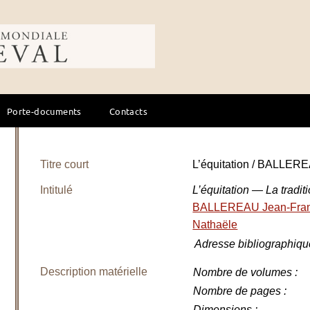
ale du cheval
Porte-documents
Contacts
Titre court
L’équitation / BALLER
Intitulé
L’équitation — La tradit
BALLEREAU Jean-Fra
Nathaële
Adresse bibliographiqu
Description matérielle
Nombre de volumes
:
Nombre de pages
:
Dimensions
: