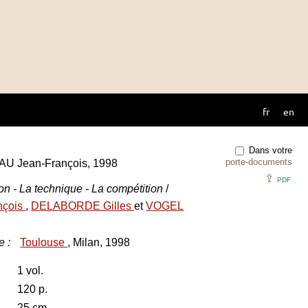
fr
en
Dans votre
porte-documents
EAU Jean-François, 1998
⇪
PDF
ion - La technique - La compétition
/
nçois
,
DELABORDE Gilles
et
VOGEL
e
:
Toulouse
, Milan, 1998
1 vol.
120 p.
25 cm