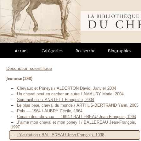
Bibliothèque mondi
Accueil
Catégories
Recherche
Biographies
Description scientifique
Jeunesse
(238)
Chevaux et Poneys / ALDERTON David, Janvier 2004
Un cheval peut en cacher un autre / AMAURY Marie, 2004
Sommeil noir / ANSTETT Françoise, 2004
Le plus beau cheval du monde / ARTHUS-BERTRAND Yann, 2005
Poly — 1964 / AUBRY Cécile, 1964
Copain des chevaux — 1994 / BALLEREAU Jean-François, 1994
J’aime mon cheval et mon poney ! / BALLEREAU Jean-François,
1997
L’équitation / BALLEREAU Jean-François, 1998