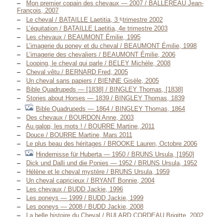
Mon premier copain des chevaux — 2007 / BALLEREAU Jean-
François, 2007
e
Le cheval / BATAILLE Laetitia, 3
trimestre 2002
L’équitation / BATAILLE Laetitia, 4e trimestre 2003
Les chevaux / BEAUMONT Émilie, 1995
L’imagerie du poney et du cheval / BEAUMONT Émilie, 1998
L’imagerie des chevaliers / BEAUMONT Émilie, 2006
Looping, le cheval qui parle / BELEY Michèle, 2008
Cheval vêtu / BERNARD Fred, 2005
Un cheval sans papiers / BIENNE Gisèle, 2005
Bible Quadrupeds — [1838] / BINGLEY Thomas, [1838]
Stories about Horses — 1839 / BINGLEY Thomas, 1839
Bible Quadrupeds — 1864 / BINGLEY Thomas, 1864
Des chevaux / BOURDON Anne, 2003
Au galop, les mots ! / BOURRE Martine, 2011
Douce / BOURRE Martine, Mars 2011
Le plus beau des héritages / BROOKE Lauren, Octobre 2006
Hindernisse für Huberta — 1950 / BRUNS Ursula, [1950]
Dick und Dalli und die Ponies — 1952 / BRUNS Ursula, 1952
Hélène et le cheval mystère / BRUNS Ursula, 1959
Un cheval capricieux / BRYANT Bonnie, 2004
Les chevaux / BUDD Jackie, 1996
Les poneys — 1999 / BUDD Jackie, 1999
Les poneys — 2008 / BUDD Jackie, 2008
La belle histoire du Cheval / BULARD CORDEAU Brigitte, 2002