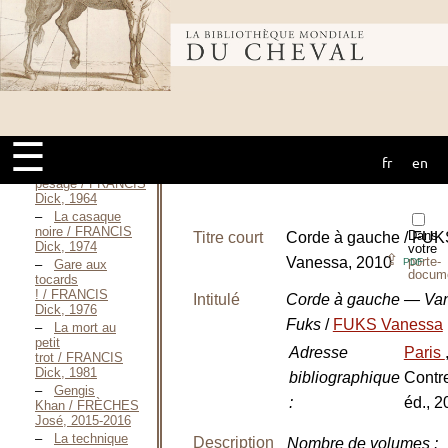
Nicholas, 2003
Bibliothèque
Blessés / EVERETT
Percival,
Janvier 2007
Petit-Bout,
mondiale du
prince des
jockeys / FINOT
Louis-Jean,
☰
1926
fr
en
cheval
Panique au
pesage / FRANCIS
Dick, 1964
La casaque
noire / FRANCIS
Dans
Titre court
Corde à gauche / FUK
Dick, 1974
votre
⇪
Vanessa, 2010
porte-
PDF
Gare aux
docum
tocards
! / FRANCIS
Intitulé
Corde à gauche — Va
Dick, 1976
Fuks
/
FUKS Vanessa
La mort au
petit
Adresse
Paris
trot / FRANCIS
Dick, 1981
bibliographique
Contr
Gengis
:
éd., 2
Khan / FRÈCHES
José, 2015-2016
La technique
Description
Nombre de volumes
: