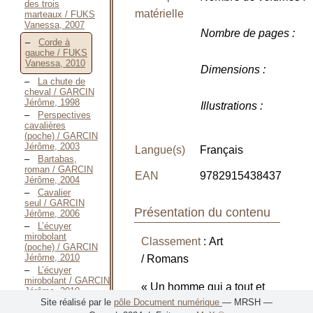
des trois
matérielle
marteaux / FUKS
Vanessa, 2007
Nombre de pages
:
Corde à
gauche / FUKS
Vanessa, 2010
Dimensions
:
La chute de
cheval / GARCIN
Jérôme, 1998
Illustrations
:
Perspectives
cavalières
(poche) / GARCIN
Jérôme, 2003
Langue(s)
Français
Bartabas,
roman / GARCIN
EAN
9782915438437
Jérôme, 2004
Cavalier
seul / GARCIN
Présentation du contenu
Jérôme, 2006
L’écuyer
mirobolant
Classement
: Art
(poche) / GARCIN
Jérôme, 2010
/ Romans
L’écuyer
mirobolant / GARCIN
« Un homme qui a tout et
Jérôme, 2010
Site réalisé par le
pôle Document numérique
— MRSH —
a perdu l’essentiel, la
Cavalier seul