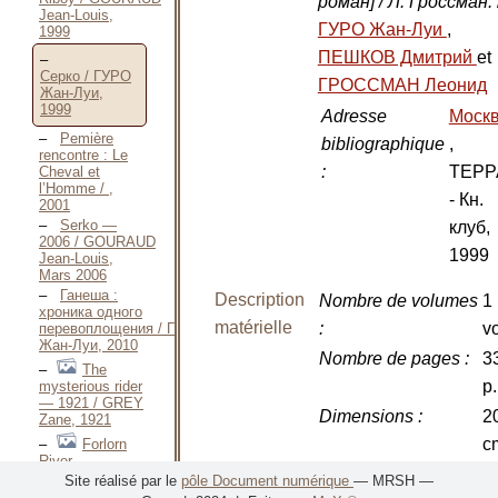
роман] / Л. Гроссман.
Jean-Louis,
ГУРО Жан-Луи
,
1999
ПЕШКОВ Дмитрий
et
Серко / ГУРО
ГРОССМАН Леонид
Жан-Луи,
1999
Adresse
Моск
Pemière
bibliographique
,
rencontre : Le
:
ТЕРР
Cheval et
l’Homme / ,
- Кн.
2001
Serko —
клуб,
2006 / GOURAUD
1999
Jean-Louis,
Mars 2006
Ганеша :
Description
Nombre de volumes
1
хроника одного
matérielle
:
vo
перевоплощения / ГУРО
Жан-Луи, 2010
Nombre de pages
:
3
The
p.
mysterious rider
— 1921 / GREY
Dimensions
:
2
Zane, 1921
c
Forlorn
River —
1927 / GREY
Site réalisé par le
pôle Document numérique
— MRSH —
Langue(s)
Russe
Zane, 1927