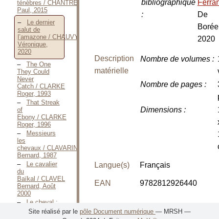
bibliographique
Ferra
ténèbres / CHANTREL
Paul, 2015
:
De
Le dernier
Borée
salut de
l’amazone / CHAUVY
2020
Véronique,
2020
Description
Nombre de volumes
:
The One
matérielle
They Could
Never
Nombre de pages
:
Catch / CLARKE
Roger, 1993
That Streak
Dimensions
:
of
Ebony / CLARKE
Roger, 1996
Messieurs
les
chevaux / CLAVARINE
Bernard, 1987
Le cavalier
Langue(s)
Français
du
Baïkal / CLAVEL
EAN
9782812926440
Bernard, Août
2000
Le cheval :
Présentation du contenu
romans et
Site réalisé par le
pôle Document numérique
— MRSH —
nouvelles / Collectif,