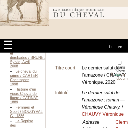
L’Écuyère / BOURGET
Charles-Joseph-
Bibliothèque
Paul, 1921
Sans raison
apparente / BOUSQUET
Charlotte, 2017
mondiale du
Le cheval
aveugle / BOYLE
Kay, Janvier
☰
2008
fr
en
cheval
Cavalcades
et
dérobades / BRUNEL
Sylvie, Avril
2008
Dans
Titre court
Le dernier salut de
votre
Le cheval du
⇪
l’amazone / CHAUVY
porte-
PDF
crime / CARTER
docum
Christopher,
Véronique, 2020
1998
Histoire d’un
Intitulé
Le dernier salut de
vieux Cheval de
fiacre / CATINAT,
l’amazone : roman —
1889
Véronique Chauvy.
/
Femmes et
Sport / BOUGYVAL
CHAUVY Véronique
G., 1886
La Reprise
Adresse
Clerm
des