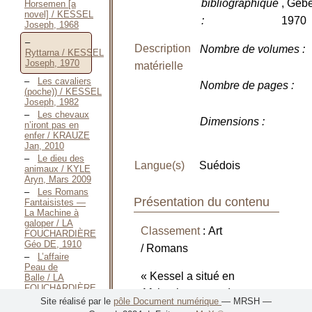
bibliographique
, Gebe
Horsemen [a
novel] / KESSEL
:
1970
Joseph, 1968
Description
Nombre de volumes
:
Ryttarna / KESSEL
Joseph, 1970
matérielle
Les cavaliers
Nombre de pages
:
(poche)) / KESSEL
Joseph, 1982
Les chevaux
Dimensions
:
n’iront pas en
enfer / KRAUZE
Jan, 2010
Le dieu des
Langue(s)
Suédois
animaux / KYLE
Aryn, Mars 2009
Les Romans
Présentation du contenu
Fantaisistes —
La Machine à
galoper / LA
Classement
: Art
FOUCHARDIÈRE
Géo DE, 1910
/ Romans
L’affaire
Peau de
« Kessel a situé en
Balle / LA
FOUCHARDIÈRE
Afghanistan une des
Géo DE, S. D.
Site réalisé par le
pôle Document numérique
— MRSH —
[1912]
aventures les plus belles