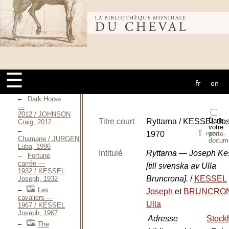
The
cavaliers of
Bibliothèque
England / HERBERT
Henry William,
1852
Lady
mondiale du
Love / HOMÉRIC,
2003
☰
fr
en
Chevauchées / HOMÉRIC,
cheval
Janvier 2004
Dark Horse
—
2012 / JOHNSON
Dans
Titre court
Ryttarna / KESSEL Jo
Craig, 2012
votre
⇪
1970
porte-
PDF
Chamane / JURGENSON
docum
Luba, 1996
Intitulé
Ryttarna — Joseph Kes
Fortune
carrée —
[till svenska av Ulla
1932 / KESSEL
Bruncrona].
/
KESSEL
Joseph, 1932
Les
Joseph
et
BRUNCRO
cavaliers —
Ulla
1967 / KESSEL
Joseph, 1967
Adresse
Stock
The