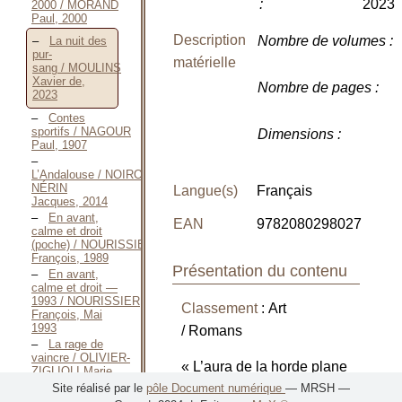
:
2023
2000 / MORAND
Paul, 2000
Description
Nombre de volumes
:
La nuit des
pur-
matérielle
sang / MOULINS
Xavier de,
Nombre de pages
:
2023
Contes
sportifs / NAGOUR
Dimensions
:
Paul, 1907
L’Andalouse / NOIROT-
NÉRIN
Langue(s)
Français
Jacques, 2014
En avant,
EAN
9782080298027
calme et droit
(poche) / NOURISSIER
François, 1989
Présentation du contenu
En avant,
calme et droit —
1993 / NOURISSIER
Classement
: Art
François, Mai
1993
/ Romans
La rage de
vaincre / OLIVIER-
« L’aura de la horde plane
ZIGLIOLI Marie,
2009
au-dessus du cortège. La
Site réalisé par le
pôle Document numérique
— MRSH —
Napolitano