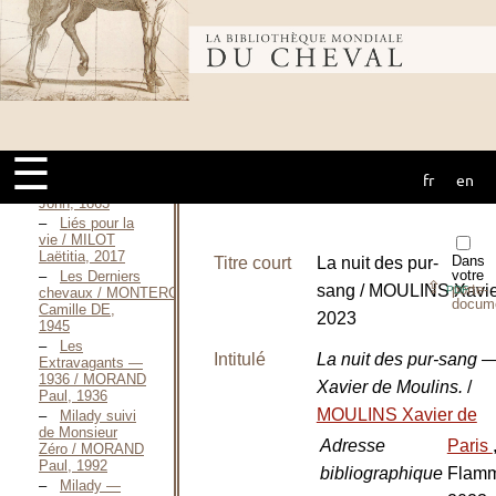
Cormac, 1993
Le grand
Bibliothèque
passage / MCCARTHY
Cormac, 1997
Des villes
mondiale du
dans la
plaine / MCCARTHY
Cormac, 1998
☰
Stable
fr
en
cheval
secrets / MILLS
John, 1863
Liés pour la
vie / MILOT
Laëtitia, 2017
Dans
Titre court
La nuit des pur-
votre
Les Derniers
⇪
sang / MOULINS Xavie
porte-
PDF
chevaux / MONTERGON
docum
Camille DE,
2023
1945
Les
Intitulé
La nuit des pur-sang 
Extravagants —
1936 / MORAND
Xavier de Moulins.
/
Paul, 1936
MOULINS Xavier de
Milady suivi
de Monsieur
Adresse
Paris
Zéro / MORAND
Paul, 1992
bibliographique
Flamm
Milady —