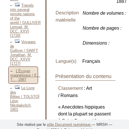
1887
Travels
into several
Description
Nombre de volumes
:
remote nations
of the
matérielle
world / GULLIVER
Lemuel, M.
Nombre de pages
:
DCC. XXVI
[1726]
Voyages
Dimensions
:
de
Gulliver / SWIFT
Jonathan, M.
DCC. XXVII
Langue(s)
Français
[1727]
L’Écuyer
magnétiseur / E...
Présentation du contenu
T..., 1887
Le Livre
Classement
: Art
des
/ Romans
Bêtes / TOLSTOÏ
Léon
Nikolaévitch,
« Anecdotes hippiques
1901
dont la plupart se passent
à Saint-Cyr et qui forment
Site réalisé par le
pôle Document numérique
— MRSH —
une sorte de roman. »