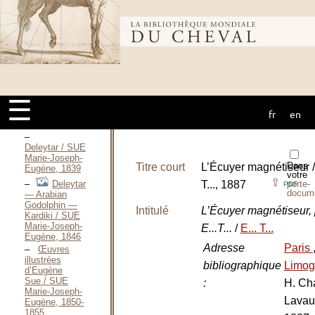
Solferina —
Mémoires d’un
Cheval
Bibliothèque
d’Escadron / SIDARI
Alexandre-
Charles-
Théodore, 1864
mondiale du
L’Écuyer,
imité de
☰
l’Allemand / SIMONS
fr
en
Melle Alexe,
cheval
1882
Deleytar / SUE
Marie-Joseph-
Dans
Titre court
L’Écuyer magnétiseur / 
Eugène, 1839
votre
⇪
T..., 1887
porte-
Deleytar
PDF
docum
— Arabian
Godolphin —
Intitulé
L’Écuyer magnétiseur, 
Kardiki / SUE
Marie-Joseph-
E...T...
/
E... T...
Eugène, 1846
Adresse
Paris
Œuvres
illustrées
bibliographique
Limo
d’Eugène
Sue / SUE
:
H. Cha
Marie-Joseph-
Lavau
Eugène, 1850-
1855