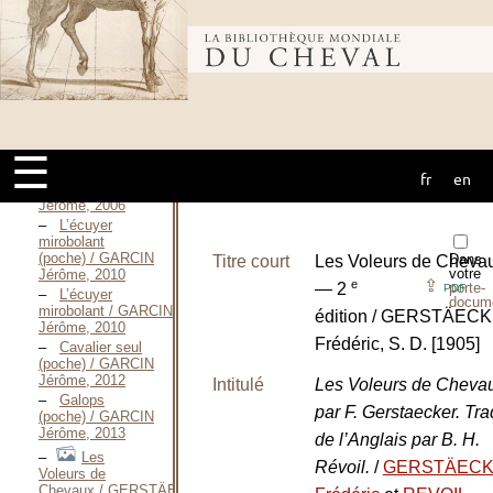
cheval / GARCIN
Jérôme, 1998
Bibliothèque
Perspectives
cavalières
(poche) / GARCIN
Jérôme, 2003
mondiale du
Bartabas,
roman / GARCIN
Jérôme, 2004
☰
Cavalier
fr
en
cheval
seul / GARCIN
Jérôme, 2006
L’écuyer
mirobolant
(poche) / GARCIN
Dans
Titre court
Les Voleurs de Cheva
votre
Jérôme, 2010
⇪
e
porte-
— 2
PDF
L’écuyer
docum
mirobolant / GARCIN
édition / GERSTÄEC
Jérôme, 2010
Frédéric, S. D. [1905]
Cavalier seul
(poche) / GARCIN
Jérôme, 2012
Intitulé
Les Voleurs de Cheva
Galops
par F. Gerstaecker. Tra
(poche) / GARCIN
Jérôme, 2013
de l’Anglais par B. H.
Les
Révoil.
/
GERSTÄEC
Voleurs de
Chevaux / GERSTÄECKER