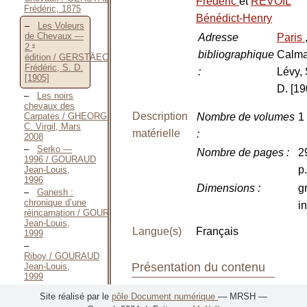
Frédéric
et
REVOIL
Frédéric, 1875
Bénédict-Henry
Les Voleurs
de Chevaux —
Adresse
Paris
e
2
bibliographique
Calma
édition / GERSTÄECKER
Frédéric, S. D.
:
Lévy, 
[1905]
D. [19
Les noirs
chevaux des
Description
Carpates / GHEORGHIU
Nombre de volumes
1 
C. Virgil, Mars
matérielle
:
2008
Serko —
Nombre de pages
:
2
1996 / GOURAUD
p.
Jean-Louis,
1996
Dimensions
:
g
Ganesh :
chronique d’une
i
réincarnation / GOURAUD
Jean-Louis,
Langue(s)
Français
1999
Riboy / GOURAUD
Présentation du contenu
Jean-Louis,
1999
Classement
: Art
Site réalisé par le
pôle Document numérique
— MRSH —
Серко / ГУРО