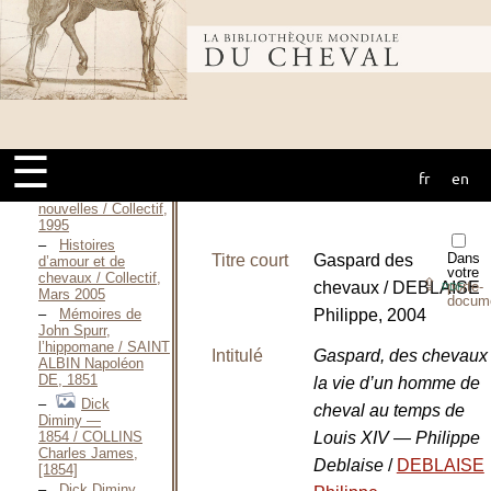
Roger, 1996
Messieurs
les
Bibliothèque
chevaux / CLAVARINE
Bernard, 1987
Le cavalier
du
mondiale du
Baïkal / CLAVEL
Bernard, Août
☰
2000
fr
en
Le cheval :
cheval
romans et
nouvelles / Collectif,
1995
Histoires
Dans
Titre court
Gaspard des
d’amour et de
votre
chevaux / Collectif,
⇪
chevaux / DEBLAISE
porte-
PDF
Mars 2005
docum
Mémoires de
Philippe, 2004
John Spurr,
l’hippomane / SAINT
Intitulé
Gaspard, des chevaux 
ALBIN Napoléon
DE, 1851
la vie d’un homme de
Dick
cheval au temps de
Diminy —
1854 / COLLINS
Louis XIV — Philippe
Charles James,
Deblaise
/
DEBLAISE
[1854]
Dick Diminy