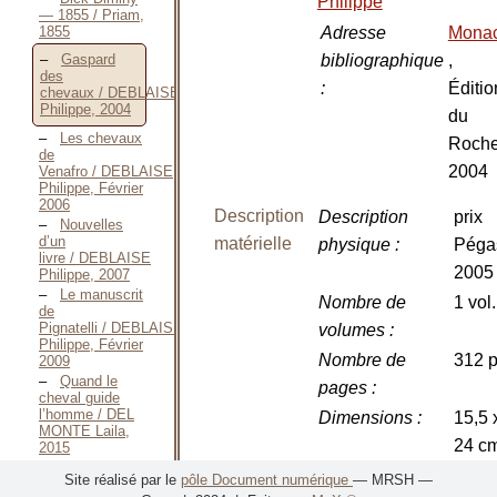
Philippe
— 1855 / Priam,
1855
Adresse
Mona
bibliographique
,
Gaspard
des
:
Éditio
chevaux / DEBLAISE
Philippe, 2004
du
Les chevaux
Roche
de
2004
Venafro / DEBLAISE
Philippe, Février
2006
Description
Description
prix
Nouvelles
d’un
matérielle
physique
:
Péga
livre / DEBLAISE
2005
Philippe, 2007
Le manuscrit
Nombre de
1 vol.
de
Pignatelli / DEBLAISE
volumes
:
Philippe, Février
Nombre de
312 p
2009
Quand le
pages
:
cheval guide
l’homme / DEL
Dimensions
:
15,5 
MONTE Laila,
24 c
2015
Fou du
Illustrations
:
couv.
Site réalisé par le
pôle Document numérique
— MRSH —
Roi / DELÂGE