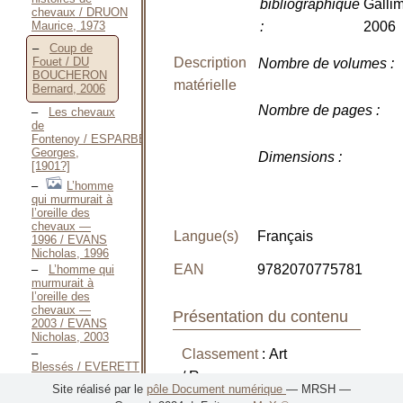
bibliographique
Gallim
chevaux / DRUON
Maurice, 1973
:
2006
Coup de
Description
Fouet / DU
Nombre de volumes
:
BOUCHERON
matérielle
Bernard, 2006
Nombre de pages
:
Les chevaux
de
Fontenoy / ESPARBÈS
Georges,
Dimensions
:
[1901?]
L’homme
qui murmurait à
l’oreille des
chevaux —
Langue(s)
Français
1996 / EVANS
Nicholas, 1996
EAN
9782070775781
L’homme qui
murmurait à
l’oreille des
chevaux —
Présentation du contenu
2003 / EVANS
Nicholas, 2003
Classement
: Art
Blessés / EVERETT
/ Romans
Percival,
Site réalisé par le
pôle Document numérique
— MRSH —
Janvier 2007