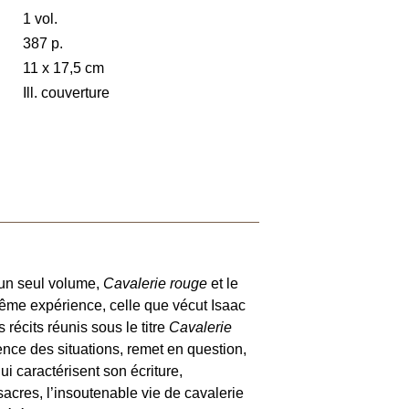
1 vol.
387 p.
11 x 17,5 cm
Ill. couverture
n un seul volume,
Cavalerie rouge
et le
ême expérience, celle que vécut Isaac
récits réunis sous le titre
Cavalerie
ence des situations, remet en question,
i caractérisent son écriture,
acres, l’insoutenable vie de cavalerie