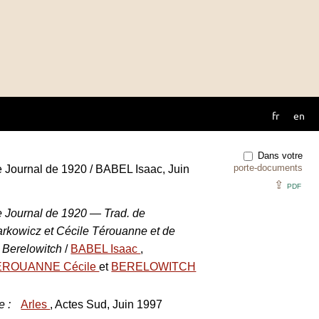
fr
en
Dans votre
porte-documents
e Journal de 1920 / BABEL Isaac, Juin
⇪
PDF
e Journal de 1920 — Trad. de
arkowicz et Cécile Térouanne et de
r Berelowitch
/
BABEL Isaac
,
ÉROUANNE Cécile
et
BERELOWITCH
e
:
Arles
, Actes Sud, Juin 1997