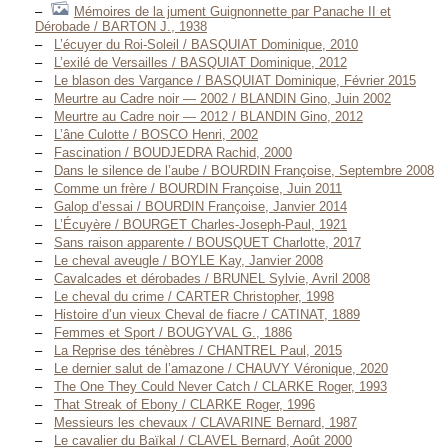
Mémoires de la jument Guignonnette par Panache II et
Dérobade / BARTON J., 1938
L’écuyer du Roi-Soleil / BASQUIAT Dominique, 2010
L’exilé de Versailles / BASQUIAT Dominique, 2012
Le blason des Vargance / BASQUIAT Dominique, Février 2015
Meurtre au Cadre noir — 2002 / BLANDIN Gino, Juin 2002
Meurtre au Cadre noir — 2012 / BLANDIN Gino, 2012
L’âne Culotte / BOSCO Henri, 2002
Fascination / BOUDJEDRA Rachid, 2000
Dans le silence de l’aube / BOURDIN Françoise, Septembre 2008
Comme un frère / BOURDIN Françoise, Juin 2011
Galop d’essai / BOURDIN Françoise, Janvier 2014
L’Écuyère / BOURGET Charles-Joseph-Paul, 1921
Sans raison apparente / BOUSQUET Charlotte, 2017
Le cheval aveugle / BOYLE Kay, Janvier 2008
Cavalcades et dérobades / BRUNEL Sylvie, Avril 2008
Le cheval du crime / CARTER Christopher, 1998
Histoire d’un vieux Cheval de fiacre / CATINAT, 1889
Femmes et Sport / BOUGYVAL G., 1886
La Reprise des ténèbres / CHANTREL Paul, 2015
Le dernier salut de l’amazone / CHAUVY Véronique, 2020
The One They Could Never Catch / CLARKE Roger, 1993
That Streak of Ebony / CLARKE Roger, 1996
Messieurs les chevaux / CLAVARINE Bernard, 1987
Le cavalier du Baïkal / CLAVEL Bernard, Août 2000