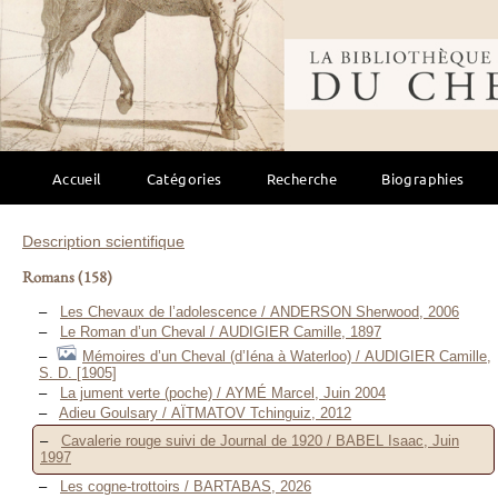
Bibliothèque mondi
Accueil
Catégories
Recherche
Biographies
Description scientifique
Romans
(158)
Les Chevaux de l’adolescence / ANDERSON Sherwood, 2006
Le Roman d’un Cheval / AUDIGIER Camille, 1897
Mémoires d’un Cheval (d’Iéna à Waterloo) / AUDIGIER Camille,
S. D. [1905]
La jument verte (poche) / AYMÉ Marcel, Juin 2004
Adieu Goulsary / AÏTMATOV Tchinguiz, 2012
Cavalerie rouge suivi de Journal de 1920 / BABEL Isaac, Juin
1997
Les cogne-trottoirs / BARTABAS, 2026