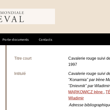
ale du cheval
Porte-documents
Contacts
Titre court
Cavalerie rouge suivi d
1997
Intitulé
Cavalerie rouge suivi d
"Konarmia" par Irène M
"Dnievnik" par Wladimi
MARKOWICZ Irène
,
T
Wladimir
Adresse bibliographiqu