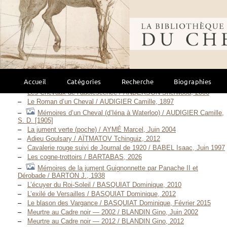
Bibliothèque mondi
Description scientifique
Romans
(158)
Accueil
Catégories
Recherche
Biographies
Les Chevaux de l’adolescence / ANDERSON Sherwood, 2006
Le Roman d’un Cheval / AUDIGIER Camille, 1897
Mémoires d’un Cheval (d’Iéna à Waterloo) / AUDIGIER Camille,
S. D. [1905]
La jument verte (poche) / AYMÉ Marcel, Juin 2004
Adieu Goulsary / AÏTMATOV Tchinguiz, 2012
Cavalerie rouge suivi de Journal de 1920 / BABEL Isaac, Juin 1997
Les cogne-trottoirs / BARTABAS, 2026
Mémoires de la jument Guignonnette par Panache II et
Dérobade / BARTON J., 1938
L’écuyer du Roi-Soleil / BASQUIAT Dominique, 2010
L’exilé de Versailles / BASQUIAT Dominique, 2012
Le blason des Vargance / BASQUIAT Dominique, Février 2015
Meurtre au Cadre noir — 2002 / BLANDIN Gino, Juin 2002
Meurtre au Cadre noir — 2012 / BLANDIN Gino, 2012