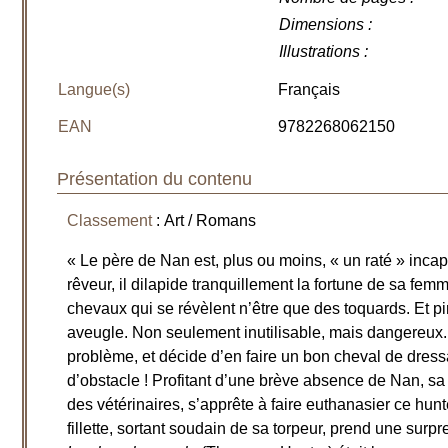
Dimensions
:
Illustrations
:
Langue(s)
Français
EAN
9782268062150
Présentation du contenu
Classement
: Art / Romans
« Le père de Nan est, plus ou moins, « un raté » inca
rêveur, il dilapide tranquillement la fortune de sa fe
chevaux qui se révèlent n’être que des toquards. Et pir
aveugle. Non seulement inutilisable, mais dangereux.
problème, et décide d’en faire un bon cheval de dre
d’obstacle ! Profitant d’une brève absence de Nan, s
des vétérinaires, s’apprête à faire euthanasier ce hunte
fillette, sortant soudain de sa torpeur, prend une surp