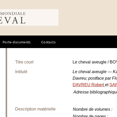
ale du cheval
Porte-documents
Contacts
Titre court
Le cheval aveugle / BO
Intitulé
Le cheval aveugle — Kay
Davreu; postface par F
DAVREU Robert
et
SAP
Adresse bibliographiqu
Description matérielle
Nombre de volumes
:
Nombre de pages
: