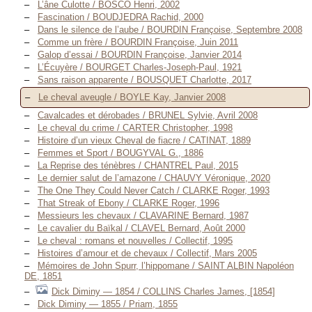
L’âne Culotte / BOSCO Henri, 2002
Fascination / BOUDJEDRA Rachid, 2000
Dans le silence de l’aube / BOURDIN Françoise, Septembre 2008
Comme un frère / BOURDIN Françoise, Juin 2011
Galop d’essai / BOURDIN Françoise, Janvier 2014
L’Écuyère / BOURGET Charles-Joseph-Paul, 1921
Sans raison apparente / BOUSQUET Charlotte, 2017
Le cheval aveugle / BOYLE Kay, Janvier 2008
Cavalcades et dérobades / BRUNEL Sylvie, Avril 2008
Le cheval du crime / CARTER Christopher, 1998
Histoire d’un vieux Cheval de fiacre / CATINAT, 1889
Femmes et Sport / BOUGYVAL G., 1886
La Reprise des ténèbres / CHANTREL Paul, 2015
Le dernier salut de l’amazone / CHAUVY Véronique, 2020
The One They Could Never Catch / CLARKE Roger, 1993
That Streak of Ebony / CLARKE Roger, 1996
Messieurs les chevaux / CLAVARINE Bernard, 1987
Le cavalier du Baïkal / CLAVEL Bernard, Août 2000
Le cheval : romans et nouvelles / Collectif, 1995
Histoires d’amour et de chevaux / Collectif, Mars 2005
Mémoires de John Spurr, l’hippomane / SAINT ALBIN Napoléon
DE, 1851
Dick Diminy — 1854 / COLLINS Charles James, [1854]
Dick Diminy — 1855 / Priam, 1855