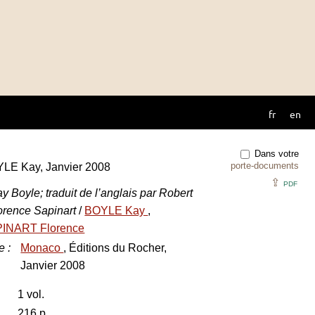
fr
en
Dans votre
porte-documents
YLE Kay, Janvier 2008
⇪
PDF
 Boyle; traduit de l’anglais par Robert
lorence Sapinart
/
BOYLE Kay
,
INART Florence
e
:
Monaco
, Éditions du Rocher,
Janvier 2008
1 vol.
216 p.