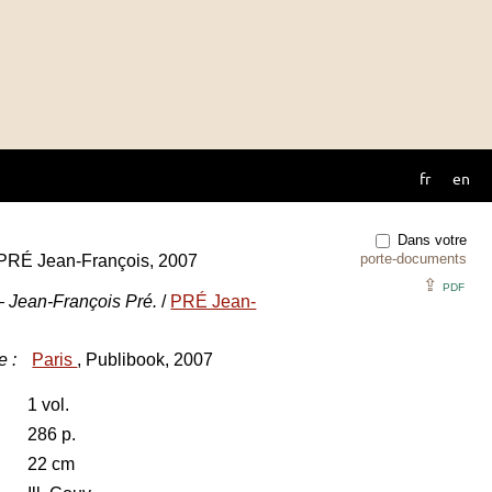
fr
en
Dans votre
porte-documents
 PRÉ Jean-François, 2007
⇪
PDF
— Jean-François Pré.
/
PRÉ Jean-
e
:
Paris
, Publibook, 2007
1 vol.
286 p.
22 cm