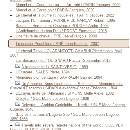
Marcel et le Cadre noir ou ... l’Art trahi / PAPIN Jacques, 2000
Marcel et le Cadre noir / PAPIN Jacques, 2020
Le cheval et la plume ! : nouvelles / PAPIN Jacques, 2022
Jacques l’Entraîneur / POIRIER DE NARÇAY Robert, 1895
Badou — Hommes et Chevaux / POUGET André, 1906
L’Antichambre du bon Dieu / PROST Emmanuel, 2018
Une fièvre de cheval / PRÉ Jean-François, 2000
Le dossier Pouchkine / PRÉ Jean-François, 2007
Le cheval Tripoli / QUARANTOTTI GAMBINI Pier Antonio, Avril
2007
Les désarçonnés / QUIGNARD Pascal, Septembre 2012
À la cravache ! / SAINTYVES G., 1889
L’Écuyère / SALES Pierre, 1894
Mémoires d’un centaure / SARRAZIN Gabriel, 1894
Un Amour de Sous-Lieutenant — Solferina — Mémoires d’un
Cheval d’Escadron / SIDARI Alexandre-Charles-Théodore, 1864
L’Écuyer, imité de l’Allemand / SIMONS Melle Alexe, 1882
Deleytar / SUE Marie-Joseph-Eugène, 1839
Deleytar — Arabian Godolphin — Kardiki / SUE Marie-Joseph-
Eugène, 1846
Œuvres illustrées d’Eugène Sue / SUE Marie-Joseph-Eugène,
1850-1855
Travels into several remote nations of the world / GULLIVER
Lemuel, M. DCC. XXVI [1726]