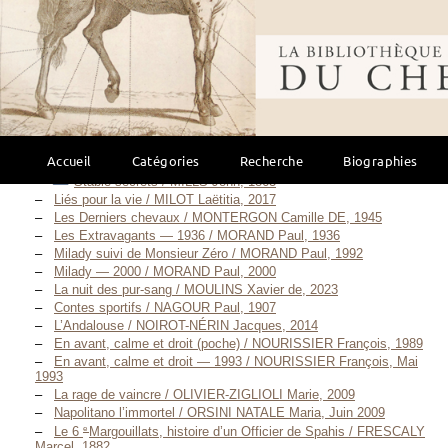
Jim Blackwood, Jockey — édition illustrée / MANDELSTAMM
Valentin, S. D. [1912]
Bibliothèque mondi
Jim Blackwood, Jockey — 1921 / MANDELSTAMM Valentin, S. D.
[1921]
À nos chevaux ! / MANOTTI Dominique, 1999
Le cavalier à la charrette / MARIE Jean-Noël, 2004
De si jolis chevaux / MCCARTHY Cormac, 1993
Le grand passage / MCCARTHY Cormac, 1997
Accueil
Catégories
Recherche
Biographies
Des villes dans la plaine / MCCARTHY Cormac, 1998
Stable secrets / MILLS John, 1863
Liés pour la vie / MILOT Laëtitia, 2017
Les Derniers chevaux / MONTERGON Camille DE, 1945
Les Extravagants — 1936 / MORAND Paul, 1936
Milady suivi de Monsieur Zéro / MORAND Paul, 1992
Milady — 2000 / MORAND Paul, 2000
La nuit des pur-sang / MOULINS Xavier de, 2023
Contes sportifs / NAGOUR Paul, 1907
L’Andalouse / NOIROT-NÉRIN Jacques, 2014
En avant, calme et droit (poche) / NOURISSIER François, 1989
En avant, calme et droit — 1993 / NOURISSIER François, Mai
1993
La rage de vaincre / OLIVIER-ZIGLIOLI Marie, 2009
Napolitano l’immortel / ORSINI NATALE Maria, Juin 2009
e
Le 6
Margouillats, histoire d’un Officier de Spahis / FRESCALY
Marcel, 1882