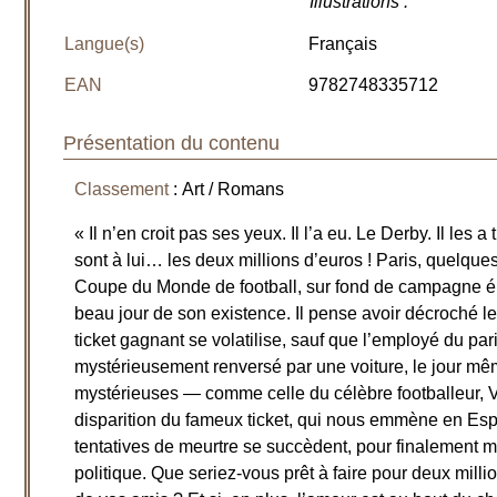
Illustrations
:
Langue(s)
Français
EAN
9782748335712
Présentation du contenu
Classement
: Art / Romans
« Il n’en croit pas ses yeux. Il l’a eu. Le Derby. Il les
sont à lui… les deux millions d’euros ! Paris, quelque
Coupe du Monde de football, sur fond de campagne él
beau jour de son existence. Il pense avoir décroché l
ticket gagnant se volatilise, sauf que l’employé du pari
mystérieusement renversé par une voiture, le jour mêm
mystérieuses — comme celle du célèbre footballeur, V
disparition du fameux ticket, qui nous emmène en Esp
tentatives de meurtre se succèdent, pour finalement m
politique. Que seriez-vous prêt à faire pour deux milli