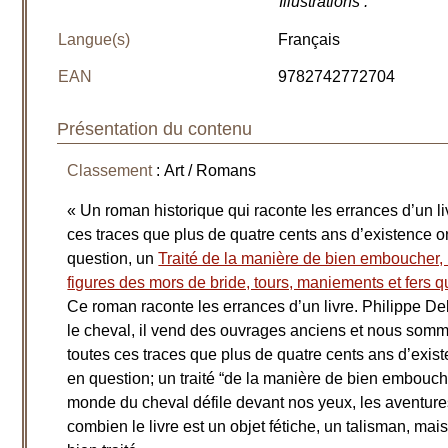
Illustrations
:
Langue(s)
Français
EAN
9782742772704
Présentation du contenu
Classement
: Art / Romans
« Un roman historique qui raconte les errances d’un li
ces traces que plus de quatre cents ans d’existence on
question, un
Traité de la manière de bien emboucher, m
figures des mors de bride, tours, maniements et fers q
Ce roman raconte les errances d’un livre. Philippe Debl
le cheval, il vend des ouvrages anciens et nous somm
toutes ces traces que plus de quatre cents ans d’exist
en question; un traité “de la manière de bien embouche
monde du cheval défile devant nos yeux, les aventure
combien le livre est un objet fétiche, un talisman, m