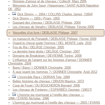
Histoires d’amour et de chevaux / Collectif, Mars 2005
Mémoires de John Spurr, l’hippomane / SAINT ALBIN Napoléon
DE, 1851
Dick Diminy — 1854 / COLLINS Charles James, [1854]
Dick Diminy — 1855 / Priam, 1855
Gaspard des chevaux / DEBLAISE Philippe, 2004
Les chevaux de Venafro / DEBLAISE Philippe, Février 2006
Nouvelles d’un livre / DEBLAISE Philippe, 2007
Le manuscrit de Pignatelli / DEBLAISE Philippe, Février 2009
Quand le cheval guide l’homme / DEL MONTE Laila, 2015
Fou du Roi / DELÂGE Christian, 2005
La dernière ligne droite / DELÂGE Christian, 2007
Domaine de Breakdown / DEVIENNE Tonino, 2008
L’influence de l’argent sur les histoires d’amour / DONNER
Christophe, 2004
Bang ! Bang ! / DONNER Christophe, 2005
À quoi jouent les hommes ? / DONNER Christophe, Août 2012
L’Invincible Race / DORIAN Tola, 1899
Belles histoires de chevaux / DRUON Maurice, 1973
Coup de Fouet / DU BOUCHERON Bernard, 2006
Les chevaux de Fontenoy / ESPARBÈS Georges, [1901?]
L’homme qui murmurait à l’oreille des chevaux —
1996 / EVANS Nicholas, 1996
L’homme qui murmurait à l’oreille des chevaux — 2003 / EVANS