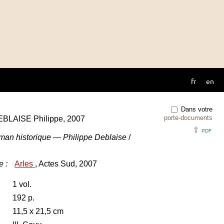
fr
en
Dans votre
porte-documents
 DEBLAISE Philippe, 2007
⇪
PDF
roman historique — Philippe Deblaise
/
e
:
Arles
, Actes Sud, 2007
1 vol.
192 p.
11,5 x 21,5 cm