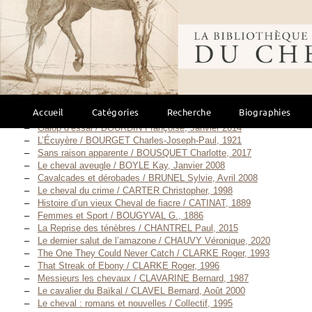
Dérobade / BARTON J., 1938
L’écuyer du Roi-Soleil / BASQUIAT Dominique, 2010
Bibliothèque mondi
L’exilé de Versailles / BASQUIAT Dominique, 2012
Le blason des Vargance / BASQUIAT Dominique, Février 2015
Meurtre au Cadre noir — 2002 / BLANDIN Gino, Juin 2002
Meurtre au Cadre noir — 2012 / BLANDIN Gino, 2012
L’âne Culotte / BOSCO Henri, 2002
Fascination / BOUDJEDRA Rachid, 2000
Dans le silence de l’aube / BOURDIN Françoise, Septembre 2008
Accueil
Catégories
Recherche
Biographies
Comme un frère / BOURDIN Françoise, Juin 2011
Galop d’essai / BOURDIN Françoise, Janvier 2014
L’Écuyère / BOURGET Charles-Joseph-Paul, 1921
Sans raison apparente / BOUSQUET Charlotte, 2017
Le cheval aveugle / BOYLE Kay, Janvier 2008
Cavalcades et dérobades / BRUNEL Sylvie, Avril 2008
Le cheval du crime / CARTER Christopher, 1998
Histoire d’un vieux Cheval de fiacre / CATINAT, 1889
Femmes et Sport / BOUGYVAL G., 1886
La Reprise des ténèbres / CHANTREL Paul, 2015
Le dernier salut de l’amazone / CHAUVY Véronique, 2020
The One They Could Never Catch / CLARKE Roger, 1993
That Streak of Ebony / CLARKE Roger, 1996
Messieurs les chevaux / CLAVARINE Bernard, 1987
Le cavalier du Baïkal / CLAVEL Bernard, Août 2000
Le cheval : romans et nouvelles / Collectif, 1995