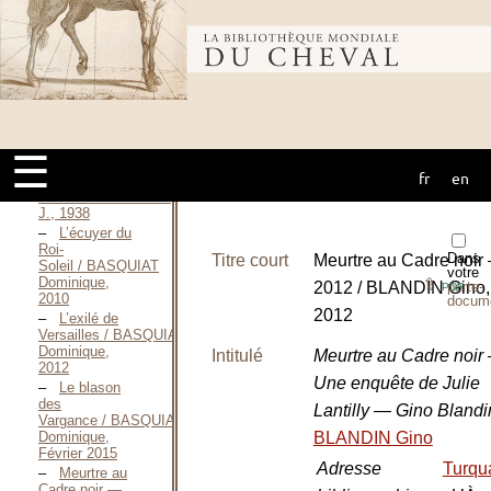
Journal de
1920 / BABEL
Isaac, Juin 1997
Bibliothèque
Les cogne-
trottoirs / BARTABAS,
2026
mondiale du
Mémoires
de la jument
Guignonnette
☰
par Panache II
fr
en
cheval
et
Dérobade / BARTON
J., 1938
L’écuyer du
Roi-
Dans
Titre court
Meurtre au Cadre noir
Soleil / BASQUIAT
votre
Dominique,
⇪
2012 / BLANDIN Gino,
porte-
PDF
2010
docum
2012
L’exilé de
Versailles / BASQUIAT
Dominique,
Intitulé
Meurtre au Cadre noir
2012
Une enquête de Julie
Le blason
des
Lantilly — Gino Bland
Vargance / BASQUIAT
Dominique,
BLANDIN Gino
Février 2015
Adresse
Turqu
Meurtre au
Cadre noir —