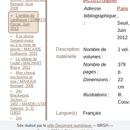
IACULLI Gabriel
Bernard, Août
Adresse
Paris
2008
bibliographique
,
L’ombre du
centhaure / LOBATO
:
Seuil,
Óscar, Juin
2012
Juin
À la plume
2012
Sergent-major
ou à la mine de
Description
plomb / MACAIRE
Nombre de
1 vol.
Guillaume, 2015
matérielle
volumes
:
Le sillage de
l’oubli / MACHART
Nombre de
379
Bruce, 2012
pages
:
p.
Mon cheval,
ma femme et
Dimensions
:
22
moi / MAHOUX
Bernard, 2006
cm
Jim
Illustrations
:
Ill.
Blackwood,
Jockey —
Couv.
1902 / MANDELSTAMM
Valentin, S. D.
[1902]
Langue(s)
Français
Jim
Blackwood,
EAN
9782021027297
Site réalisé par le
pôle Document numérique
— MRSH —
Jockey —