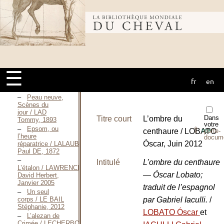
FOUCHARDIÈRE
Géo DE, 1910
L’affaire
Bibliothèque
Peau de
Balle / LA
FOUCHARDIÈRE
Géo DE, S. D.
mondiale du
[1912]
Le cheval
☰
roi / LA
fr
en
VARENDE Jean
cheval
DE, Mars 2009
Peau neuve,
Scènes du
jour / LAD
Dans
Titre court
L’ombre du
Tommy, 1893
votre
Epsom, ou
⇪
centhaure / LOBATO
porte-
PDF
l’heure
docum
Óscar, Juin 2012
réparatrice / LALAUBIE
Paul DE, 1872
Intitulé
L’ombre du centhaure
L’étalon / LAWRENCE
— Óscar Lobato;
David Herbert,
Janvier 2005
traduit de l’espagnol
Un seul
par Gabriel Iaculli.
/
corps / LE BAIL
Stéphanie, 2012
LOBATO Óscar
et
L’alezan de
Crimée / LECHERBONNIER