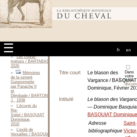
(poche) / AYMÉ
Marcel, Juin
Bibliothèque
2004
Adieu
Goulsary / AÏTMATOV
Tchinguiz, 2012
mondiale du
Cavalerie
rouge suivi de
Journal de
☰
1920 / BABEL
fr
en
cheval
Isaac, Juin 1997
Les cogne-
trottoirs / BARTABAS,
2026
Dans
Titre court
Le blason des
Mémoires
votre
de la jument
⇪
Vargance / BASQUIAT
porte-
PDF
Guignonnette
docum
par Panache II
Dominique, Février 20
et
Dérobade / BARTON
Intitulé
Le blason des Vargan
J., 1938
L’écuyer du
— Dominique Basquia
Roi-
BASQUIAT Dominiqu
Soleil / BASQUIAT
Dominique,
Adresse
Saint-
2010
L’exilé de
bibliographique
Victor
Versailles / BASQUIAT