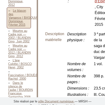
:
d’Épi
Dominique,
2012
, City
Le blason
Éditio
des
Vargance / BASQUIAT
Févrie
Dominique,
2015
Février 2015
Meurtre au
e
Description
Description
3
par
Cadre noir —
2002 / BLANDIN
matérielle
physique
:
de la
Gino, Juin 2002
Meurtre au
saga 
Cadre noir —
duc de
2012 / BLANDIN
Gino, 2012
Varga
L’âne
Nombre de
1 vol.
Culotte / BOSCO
Henri, 2002
volumes
:
Fascination / BOUDJEDRA
Nombre de
398 p.
Rachid, 2000
pages
:
Dans le
silence de
Dimensions
:
23,5 c
l’aube / BOURDIN
Françoise,
Illustrations
:
Ill. Co
Septembre 2008
Comme un
Site réalisé par le
pôle Document numérique
— MRSH —
Langue(s)
Français
frère / BOURDIN