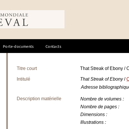
ale du cheval
Porte-documents
Contacts
Titre court
That Streak of Ebony 
Intitulé
That Streak of Ebony
/
Adresse bibliographiqu
Description matérielle
Nombre de volumes
:
Nombre de pages
:
Dimensions
:
Illustrations
: