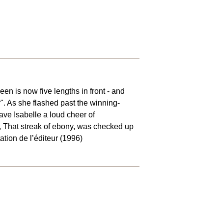
en is now five lengths in front - and
her". As she flashed past the winning-
gave Isabelle a loud cheer of
, That streak of ebony, was checked up
ation de l’éditeur (1996)