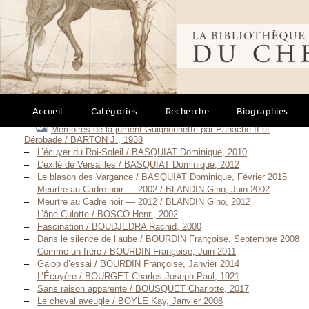
Romans
(158)
Les Chevaux de l’adolescence / ANDERSON Sherwood, 2006
Bibliothèque mondi
Le Roman d’un Cheval / AUDIGIER Camille, 1897
Mémoires d’un Cheval (d’Iéna à Waterloo) / AUDIGIER Camille,
S. D. [1905]
La jument verte (poche) / AYMÉ Marcel, Juin 2004
Adieu Goulsary / AÏTMATOV Tchinguiz, 2012
Cavalerie rouge suivi de Journal de 1920 / BABEL Isaac, Juin 1997
Accueil
Catégories
Recherche
Biographies
Les cogne-trottoirs / BARTABAS, 2026
Mémoires de la jument Guignonnette par Panache II et
Dérobade / BARTON J., 1938
L’écuyer du Roi-Soleil / BASQUIAT Dominique, 2010
L’exilé de Versailles / BASQUIAT Dominique, 2012
Le blason des Vargance / BASQUIAT Dominique, Février 2015
Meurtre au Cadre noir — 2002 / BLANDIN Gino, Juin 2002
Meurtre au Cadre noir — 2012 / BLANDIN Gino, 2012
L’âne Culotte / BOSCO Henri, 2002
Fascination / BOUDJEDRA Rachid, 2000
Dans le silence de l’aube / BOURDIN Françoise, Septembre 2008
Comme un frère / BOURDIN Françoise, Juin 2011
Galop d’essai / BOURDIN Françoise, Janvier 2014
L’Écuyère / BOURGET Charles-Joseph-Paul, 1921
Sans raison apparente / BOUSQUET Charlotte, 2017
Le cheval aveugle / BOYLE Kay, Janvier 2008