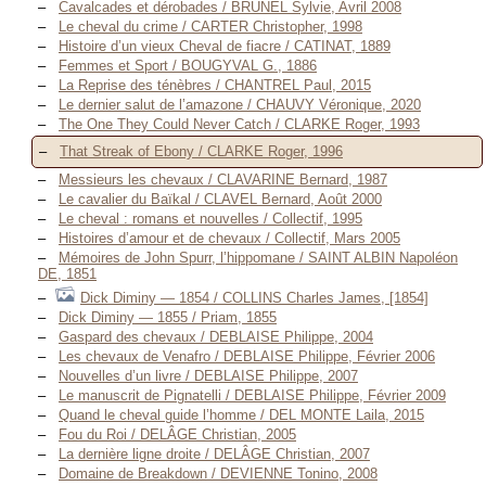
Cavalcades et dérobades / BRUNEL Sylvie, Avril 2008
Le cheval du crime / CARTER Christopher, 1998
Histoire d’un vieux Cheval de fiacre / CATINAT, 1889
Femmes et Sport / BOUGYVAL G., 1886
La Reprise des ténèbres / CHANTREL Paul, 2015
Le dernier salut de l’amazone / CHAUVY Véronique, 2020
The One They Could Never Catch / CLARKE Roger, 1993
That Streak of Ebony / CLARKE Roger, 1996
Messieurs les chevaux / CLAVARINE Bernard, 1987
Le cavalier du Baïkal / CLAVEL Bernard, Août 2000
Le cheval : romans et nouvelles / Collectif, 1995
Histoires d’amour et de chevaux / Collectif, Mars 2005
Mémoires de John Spurr, l’hippomane / SAINT ALBIN Napoléon
DE, 1851
Dick Diminy — 1854 / COLLINS Charles James, [1854]
Dick Diminy — 1855 / Priam, 1855
Gaspard des chevaux / DEBLAISE Philippe, 2004
Les chevaux de Venafro / DEBLAISE Philippe, Février 2006
Nouvelles d’un livre / DEBLAISE Philippe, 2007
Le manuscrit de Pignatelli / DEBLAISE Philippe, Février 2009
Quand le cheval guide l’homme / DEL MONTE Laila, 2015
Fou du Roi / DELÂGE Christian, 2005
La dernière ligne droite / DELÂGE Christian, 2007
Domaine de Breakdown / DEVIENNE Tonino, 2008