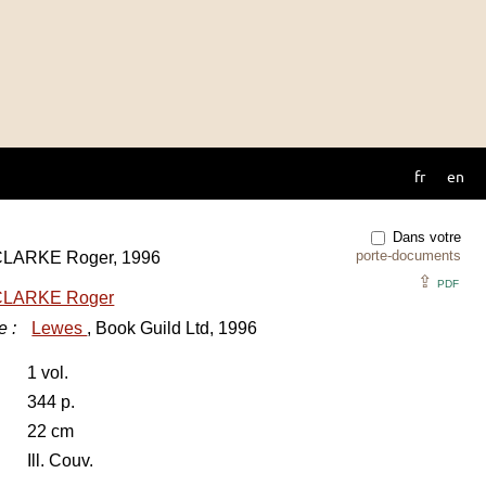
fr
en
Dans votre
porte-documents
/ CLARKE Roger, 1996
⇪
PDF
CLARKE Roger
e
:
Lewes
, Book Guild Ltd, 1996
1 vol.
344 p.
22 cm
Ill. Couv.