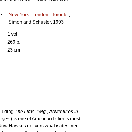
e
:
New York
,
London
,
Toronto
,
Simon and Schuster, 1993
1 vol.
269 p.
23 cm
ncluding
The Lime Twig
,
Adventures in
anges
) is one of American fiction’s most
. Now Hawkes delivers what is destined