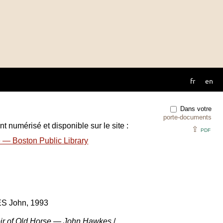
fr
en
Dans votre
porte-documents
t numérisé et disponible sur le site :
⇪
PDF
e — Boston Public Library
ES John, 1993
oir of Old Horse — John Hawkes
/