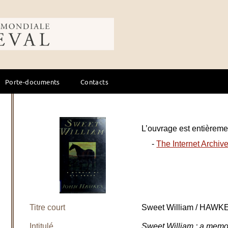
ale du cheval
Porte-documents
Contacts
L’ouvrage est entièremen
-
The Internet Archiv
Titre court
Sweet William / HAWK
Intitulé
Sweet William : a mem