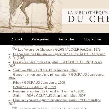
Gengis Khan / FRÈCHES José, 2015-2016
La technique des trois marteaux / FUKS Vanessa, 2007
Corde à gauche / FUKS Vanessa, 2010
Bibliothèque mondi
La chute de cheval / GARCIN Jérôme, 1998
Perspectives cavalières (poche) / GARCIN Jérôme, 2003
Bartabas, roman / GARCIN Jérôme, 2004
Cavalier seul / GARCIN Jérôme, 2006
L’écuyer mirobolant (poche) / GARCIN Jérôme, 2010
L’écuyer mirobolant / GARCIN Jérôme, 2010
Accueil
Catégories
Recherche
Biographies
Cavalier seul (poche) / GARCIN Jérôme, 2012
Galops (poche) / GARCIN Jérôme, 2013
Les Voleurs de Chevaux / GERSTÄECKER Frédéric, 1875
e
Les Voleurs de Chevaux — 2
édition / GERSTÄECKER Frédéric,
S. D. [1905]
Les noirs chevaux des Carpates / GHEORGHIU C. Virgil, Mars
2008
Serko — 1996 / GOURAUD Jean-Louis, 1996
Ganesh : chronique d’une réincarnation / GOURAUD Jean-Louis,
1999
Riboy / GOURAUD Jean-Louis, 1999
Серко / ГУРО Жан-Луи, 1999
Pemière rencontre : Le Cheval et l’Homme / , 2001
Serko — 2006 / GOURAUD Jean-Louis, Mars 2006
Ганеша : хроника одного перевоплощения / ГУРО Жан-Луи,
2010