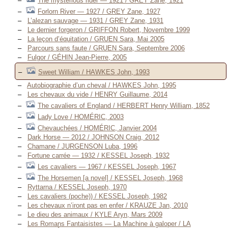
The mysterious rider — 1921 / GREY Zane, 1921
Forlorn River — 1927 / GREY Zane, 1927
L’alezan sauvage — 1931 / GREY Zane, 1931
Le dernier forgeron / GRIFFON Robert, Novembre 1999
La leçon d’équitation / GRUEN Sara, Mai 2005
Parcours sans faute / GRUEN Sara, Septembre 2006
Fulgor / GÉHIN Jean-Pierre, 2005
Sweet William / HAWKES John, 1993
Autobiographie d’un cheval / HAWKES John, 1995
Les chevaux du vide / HENRY Guillaume, 2014
The cavaliers of England / HERBERT Henry William, 1852
Lady Love / HOMÉRIC, 2003
Chevauchées / HOMÉRIC, Janvier 2004
Dark Horse — 2012 / JOHNSON Craig, 2012
Chamane / JURGENSON Luba, 1996
Fortune carrée — 1932 / KESSEL Joseph, 1932
Les cavaliers — 1967 / KESSEL Joseph, 1967
The Horsemen [a novel] / KESSEL Joseph, 1968
Ryttarna / KESSEL Joseph, 1970
Les cavaliers (poche)) / KESSEL Joseph, 1982
Les chevaux n’iront pas en enfer / KRAUZE Jan, 2010
Le dieu des animaux / KYLE Aryn, Mars 2009
Les Romans Fantaisistes — La Machine à galoper / LA