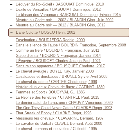
L’écuyer du Roi-Soleil / BASQUIAT Dominique, 2010
L’exilé de Versailles / BASQUIAT Dominique, 2012
Le blason des Vargance / BASQUIAT Dominique, Février 2015
Meurtre au Cadre noir — 2002 / BLANDIN Gino, Juin 2002
Meurtre au Cadre noir — 2012 / BLANDIN Gino, 2012
L’âne Culotte / BOSCO Henri, 2002
Fascination / BOUDJEDRA Rachid, 2000
Dans le silence de l’aube / BOURDIN Françoise, Septembre 2008
Comme un frère / BOURDIN Françoise, Juin 2011
Galop d’essai / BOURDIN Françoise, Janvier 2014
L’Écuyère / BOURGET Charles-Joseph-Paul, 1921
Sans raison apparente / BOUSQUET Charlotte, 2017
Le cheval aveugle / BOYLE Kay, Janvier 2008
Cavalcades et dérobades / BRUNEL Sylvie, Avril 2008
Le cheval du crime / CARTER Christopher, 1998
Histoire d’un vieux Cheval de fiacre / CATINAT, 1889
Femmes et Sport / BOUGYVAL G., 1886
La Reprise des ténèbres / CHANTREL Paul, 2015
Le dernier salut de l’amazone / CHAUVY Véronique, 2020
The One They Could Never Catch / CLARKE Roger, 1993
That Streak of Ebony / CLARKE Roger, 1996
Messieurs les chevaux / CLAVARINE Bernard, 1987
Le cavalier du Baïkal / CLAVEL Bernard, Août 2000
Le cheval : romans et nouvelles / Collectif, 1995