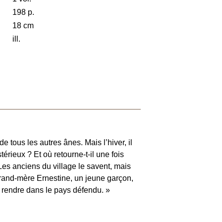
198 p.
18 cm
ill.
de tous les autres ânes. Mais l’hiver, il
térieux ? Et où retourne-t-il une fois
 Les anciens du village le savent, mais
 Grand-mère Ernestine, un jeune garçon,
e rendre dans le pays défendu. »