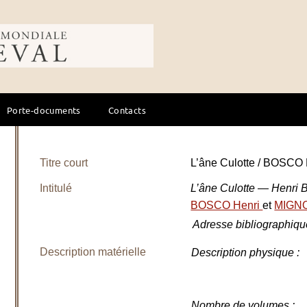
ale du cheval
Porte-documents
Contacts
Titre court
L’âne Culotte / BOSCO 
Intitulé
L’âne Culotte — Henri B
BOSCO Henri
et
MIGNO
Adresse bibliographiqu
Description matérielle
Description physique
:
Nombre de volumes
: