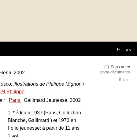
fr
en
Dans votre
porte-documents
Henri, 2002
⇪
PDF
osco; illustrations de Philippe Mignon
/
N Philippe
e
:
Paris
, Gallimard Jeunesse, 2002
re
1
édition 1937 (Paris, Collection
Blanche, Gallimard ) et 1973 en
Folio jeunesse; à partir de 11 ans
1 vol.