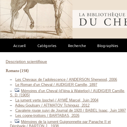
Bibliothèque mondi
Accueil
Catégories
Recherche
Biographies
Description scientifique
Romans
(158)
Les Chevaux de l’adolescence / ANDERSON Sherwood, 2006
Le Roman d’un Cheval / AUDIGIER Camille, 1897
Mémoires d’un Cheval (d’Iéna à Waterloo) / AUDIGIER Camille,
S. D. [1905]
La jument verte (poche) / AYMÉ Marcel, Juin 2004
Adieu Goulsary / AÏTMATOV Tchinguiz, 2012
Cavalerie rouge suivi de Journal de 1920 / BABEL Isaac, Juin 1997
Les cogne-trottoirs / BARTABAS, 2026
Mémoires de la jument Guignonnette par Panache II et
Dérobade / BARTON J., 1938