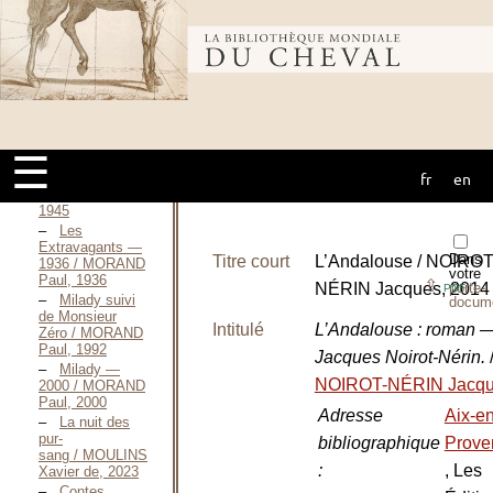
plaine / MCCARTHY
Cormac, 1998
Bibliothèque
Stable
secrets / MILLS
John, 1863
Liés pour la
mondiale du
vie / MILOT
Laëtitia, 2017
☰
Les Derniers
fr
en
chevaux / MONTERGON
cheval
Camille DE,
1945
Les
Extravagants —
Dans
Titre court
L’Andalouse / NOIROT
1936 / MORAND
votre
Paul, 1936
⇪
NÉRIN Jacques, 2014
porte-
PDF
Milady suivi
docum
de Monsieur
Intitulé
L’Andalouse : roman 
Zéro / MORAND
Paul, 1992
Jacques Noirot-Nérin.
Milady —
NOIROT-NÉRIN Jacq
2000 / MORAND
Paul, 2000
Adresse
Aix-en
La nuit des
pur-
bibliographique
Prove
sang / MOULINS
:
, Les
Xavier de, 2023
Contes