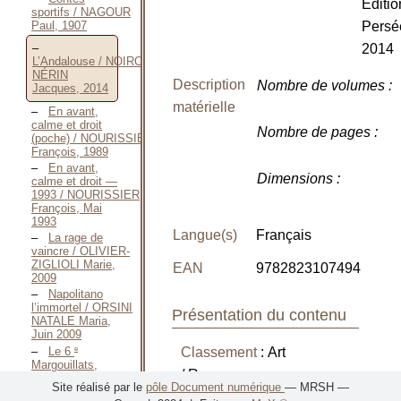
Éditio
sportifs / NAGOUR
Persé
Paul, 1907
2014
L’Andalouse / NOIROT-
NÉRIN
Description
Nombre de volumes
:
Jacques, 2014
matérielle
En avant,
calme et droit
Nombre de pages
:
(poche) / NOURISSIER
François, 1989
En avant,
Dimensions
:
calme et droit —
1993 / NOURISSIER
François, Mai
1993
Langue(s)
Français
La rage de
vaincre / OLIVIER-
ZIGLIOLI Marie,
EAN
9782823107494
2009
Napolitano
l’immortel / ORSINI
Présentation du contenu
NATALE Maria,
Juin 2009
e
Le 6
Classement
: Art
Margouillats,
/ Romans
histoire d’un
Site réalisé par le
pôle Document numérique
— MRSH —
Officier de