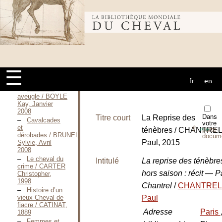
Galop
d’essai / BOURDIN
Françoise,
Bibliothèque
Janvier 2014
L’Écuyère / BOURGET
Charles-Joseph-
mondiale du
Paul, 1921
Sans raison
☰
apparente / BOUSQUET
fr
en
Charlotte, 2017
cheval
Le cheval
aveugle / BOYLE
Kay, Janvier
2008
Dans
Titre court
La Reprise des
Cavalcades
votre
et
⇪
ténèbres / CHANTREL
porte-
PDF
dérobades / BRUNEL
docum
Paul, 2015
Sylvie, Avril
2008
Le cheval du
Intitulé
La reprise des ténèbr
crime / CARTER
hors saison : récit — P
Christopher,
1998
Chantrel
/
CHANTREL
Histoire d’un
vieux Cheval de
Paul
fiacre / CATINAT,
Adresse
Paris
1889
Femmes et