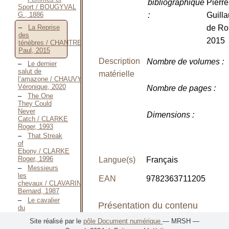
bibliographique
Pierre
Sport / BOUGYVAL
G., 1886
:
Guill
de Ro
La Reprise
des
2015
ténèbres / CHANTREL
Paul, 2015
Description
Nombre de volumes
:
Le dernier
salut de
matérielle
l’amazone / CHAUVY
Véronique, 2020
Nombre de pages
:
The One
They Could
Never
Dimensions
:
Catch / CLARKE
Roger, 1993
That Streak
of
Ebony / CLARKE
Roger, 1996
Langue(s)
Français
Messieurs
les
EAN
9782363711205
chevaux / CLAVARINE
Bernard, 1987
Le cavalier
Présentation du contenu
du
Baïkal / CLAVEL
Site réalisé par le
pôle Document numérique
— MRSH —
Bernard, Août
Classement
: Art