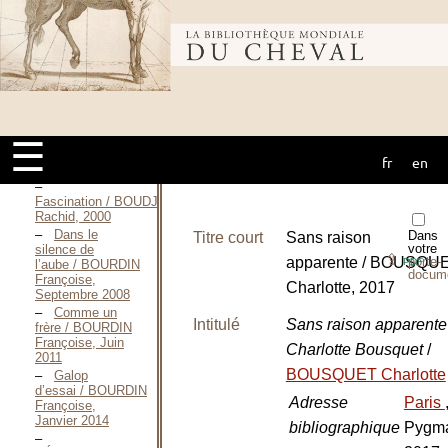
Meurtre au
Cadre noir —
Bibliothèque
2002 / BLANDIN
Gino, Juin 2002
Meurtre au
Cadre noir —
mondiale du
2012 / BLANDIN
Gino, 2012
L’âne
☰
Culotte / BOSCO
fr
en
cheval
Henri, 2002
Fascination / BOUDJEDRA
Rachid, 2000
Dans le
Dans
Titre court
Sans raison
votre
silence de
⇪
apparente / BOUSQU
porte-
PDF
l’aube / BOURDIN
docum
Françoise,
Charlotte, 2017
Septembre 2008
Comme un
Intitulé
Sans raison apparent
frère / BOURDIN
Françoise, Juin
Charlotte Bousquet
/
2011
BOUSQUET Charlotte
Galop
d’essai / BOURDIN
Adresse
Paris
Françoise,
Janvier 2014
bibliographique
Pygma