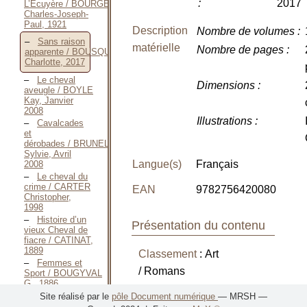
:
2017
L’Écuyère / BOURGET
Charles-Joseph-
Paul, 1921
Description
Nombre de volumes
:
Sans raison
matérielle
Nombre de pages
:
apparente / BOUSQUET
Charlotte, 2017
Le cheval
Dimensions
:
aveugle / BOYLE
Kay, Janvier
2008
Illustrations
:
Cavalcades
et
dérobades / BRUNEL
Sylvie, Avril
Langue(s)
Français
2008
Le cheval du
crime / CARTER
EAN
9782756420080
Christopher,
1998
Histoire d’un
Présentation du contenu
vieux Cheval de
fiacre / CATINAT,
1889
Classement
: Art
Femmes et
/ Romans
Sport / BOUGYVAL
G., 1886
La Reprise
Site réalisé par le
pôle Document numérique
— MRSH —
« Après un parcours
des