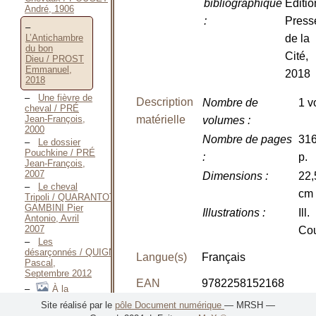
bibliographique
Éditio
André, 1906
:
Press
L’Antichambre
de la
du bon
Cité,
Dieu / PROST
Emmanuel,
2018
2018
Une fièvre de
Description
Nombre de
1 v
cheval / PRÉ
matérielle
Jean-François,
volumes
:
2000
Nombre de pages
31
Le dossier
Pouchkine / PRÉ
:
p.
Jean-François,
2007
Dimensions
:
22,
Le cheval
cm
Tripoli / QUARANTOTTI
GAMBINI Pier
Illustrations
:
Ill.
Antonio, Avril
2007
Cou
Les
désarçonnés / QUIGNARD
Langue(s)
Français
Pascal,
Septembre 2012
EAN
9782258152168
À la
cravache
Site réalisé par le
pôle Document numérique
— MRSH —
! / SAINTYVES