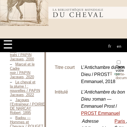
l’immortel / ORSINI
NATALE Maria,
Juin 2009
Bibliothèque
e
Le 6
Margouillats,
histoire d’un
Officier de
mondiale du
Spahis / FRESCALY
Marcel, 1882
☰
Marcel et le
fr
en
cheval
Cadre noir ou ...
l’Art
trahi / PAPIN
Jacques, 2000
Marcel et le
Dans
Titre court
L’Antichambre du bon
Cadre
votre
noir / PAPIN
⇪
Dieu / PROST
porte-
PDF
Jacques, 2020
docum
Emmanuel, 2018
Le cheval et
la plume ! :
nouvelles / PAPIN
Intitulé
L’Antichambre du bon
Jacques, 2022
Dieu :roman —
Jacques
l’Entraîneur / POIRIER
Emmanuel Prost
/
DE NARÇAY
Robert, 1895
PROST Emmanuel
Badou —
Adresse
Paris
Hommes et
Chevaux / POUGET