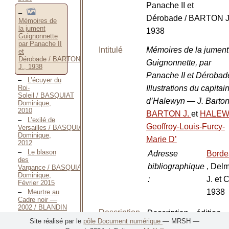
Panache II et
Dérobade / BARTON J
Mémoires de
la jument
1938
Guignonnette
par Panache II
Intitulé
Mémoires de la jument
et
Dérobade / BARTON
Guignonnette, par
J., 1938
Panache II et Dérobad
L’écuyer du
Roi-
Illustrations du capitai
Soleil / BASQUIAT
d’Halewyn — J. Barto
Dominique,
2010
BARTON J.
et
HALE
L’exilé de
Geoffroy-Louis-Furcy-
Versailles / BASQUIAT
Dominique,
Marie D’
2012
Le blason
Adresse
Borde
des
bibliographique
, Del
Vargance / BASQUIAT
Dominique,
:
J. et C
Février 2015
1938
Meurtre au
Cadre noir —
2002 / BLANDIN
Description
Description
édition
Gino, Juin 2002
Site réalisé par le
pôle Document numérique
— MRSH —
Meurtre au
matérielle
physique
:
limitée à