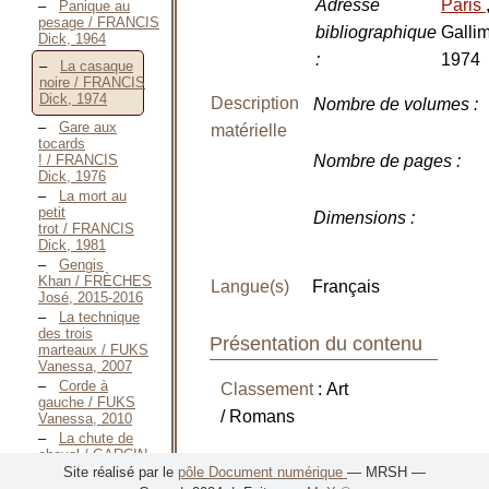
Adresse
Paris
Panique au
pesage / FRANCIS
bibliographique
Gallim
Dick, 1964
:
1974
La casaque
noire / FRANCIS
Dick, 1974
Description
Nombre de volumes
:
Gare aux
matérielle
tocards
! / FRANCIS
Nombre de pages
:
Dick, 1976
La mort au
petit
Dimensions
:
trot / FRANCIS
Dick, 1981
Gengis
Khan / FRÈCHES
Langue(s)
Français
José, 2015-2016
La technique
des trois
Présentation du contenu
marteaux / FUKS
Vanessa, 2007
Corde à
Classement
: Art
gauche / FUKS
/ Romans
Vanessa, 2010
La chute de
cheval / GARCIN
« Si seulement Bob le
Jérôme, 1998
Site réalisé par le
pôle Document numérique
— MRSH —
jockey s’était contenté de