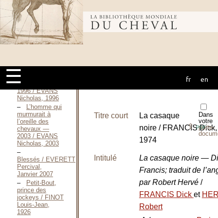
BOUCHERON
Bernard, 2006
Bibliothèque
Les chevaux
de
Fontenoy / ESPARBÈS
Georges,
mondiale du
[1901?]
L’homme
☰
qui murmurait à
l’oreille des
fr
en
cheval
chevaux —
1996 / EVANS
Nicholas, 1996
L’homme qui
murmurait à
Dans
Titre court
La casaque
votre
l’oreille des
⇪
noire / FRANCIS Dick,
porte-
PDF
chevaux —
docum
2003 / EVANS
1974
Nicholas, 2003
Intitulé
La casaque noire — D
Blessés / EVERETT
Percival,
Francis; traduit de l’an
Janvier 2007
par Robert Hervé
/
Petit-Bout,
prince des
FRANCIS Dick
et
HE
jockeys / FINOT
Louis-Jean,
Robert
1926