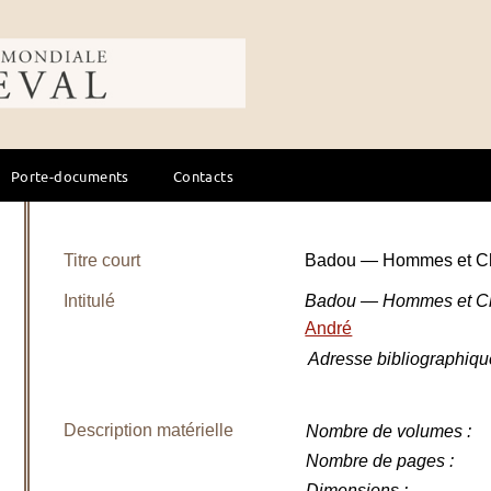
ale du cheval
Porte-documents
Contacts
Titre court
Badou — Hommes et Ch
Intitulé
Badou — Hommes et Ch
André
Adresse bibliographiqu
Description matérielle
Nombre de volumes
:
Nombre de pages
:
Dimensions
: