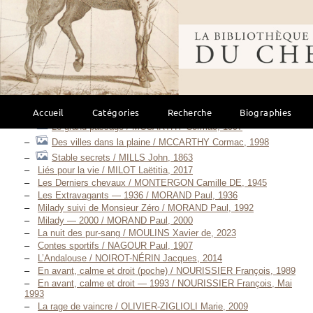
Mon cheval, ma femme et moi / MAHOUX Bernard, 2006
Jim Blackwood, Jockey — 1902 / MANDELSTAMM Valentin, S. D.
[1902]
Bibliothèque mondi
Jim Blackwood, Jockey — édition illustrée / MANDELSTAMM
Valentin, S. D. [1912]
Jim Blackwood, Jockey — 1921 / MANDELSTAMM Valentin, S. D.
[1921]
À nos chevaux ! / MANOTTI Dominique, 1999
Le cavalier à la charrette / MARIE Jean-Noël, 2004
Accueil
Catégories
Recherche
Biographies
De si jolis chevaux / MCCARTHY Cormac, 1993
Le grand passage / MCCARTHY Cormac, 1997
Des villes dans la plaine / MCCARTHY Cormac, 1998
Stable secrets / MILLS John, 1863
Liés pour la vie / MILOT Laëtitia, 2017
Les Derniers chevaux / MONTERGON Camille DE, 1945
Les Extravagants — 1936 / MORAND Paul, 1936
Milady suivi de Monsieur Zéro / MORAND Paul, 1992
Milady — 2000 / MORAND Paul, 2000
La nuit des pur-sang / MOULINS Xavier de, 2023
Contes sportifs / NAGOUR Paul, 1907
L’Andalouse / NOIROT-NÉRIN Jacques, 2014
En avant, calme et droit (poche) / NOURISSIER François, 1989
En avant, calme et droit — 1993 / NOURISSIER François, Mai
1993
La rage de vaincre / OLIVIER-ZIGLIOLI Marie, 2009