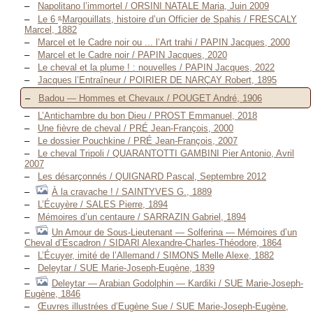
Napolitano l’immortel / ORSINI NATALE Maria, Juin 2009
e
Le 6
Margouillats, histoire d’un Officier de Spahis / FRESCALY
Marcel, 1882
Marcel et le Cadre noir ou ... l’Art trahi / PAPIN Jacques, 2000
Marcel et le Cadre noir / PAPIN Jacques, 2020
Le cheval et la plume ! : nouvelles / PAPIN Jacques, 2022
Jacques l’Entraîneur / POIRIER DE NARÇAY Robert, 1895
Badou — Hommes et Chevaux / POUGET André, 1906
L’Antichambre du bon Dieu / PROST Emmanuel, 2018
Une fièvre de cheval / PRÉ Jean-François, 2000
Le dossier Pouchkine / PRÉ Jean-François, 2007
Le cheval Tripoli / QUARANTOTTI GAMBINI Pier Antonio, Avril
2007
Les désarçonnés / QUIGNARD Pascal, Septembre 2012
À la cravache ! / SAINTYVES G., 1889
L’Écuyère / SALES Pierre, 1894
Mémoires d’un centaure / SARRAZIN Gabriel, 1894
Un Amour de Sous-Lieutenant — Solferina — Mémoires d’un
Cheval d’Escadron / SIDARI Alexandre-Charles-Théodore, 1864
L’Écuyer, imité de l’Allemand / SIMONS Melle Alexe, 1882
Deleytar / SUE Marie-Joseph-Eugène, 1839
Deleytar — Arabian Godolphin — Kardiki / SUE Marie-Joseph-
Eugène, 1846
Œuvres illustrées d’Eugène Sue / SUE Marie-Joseph-Eugène,