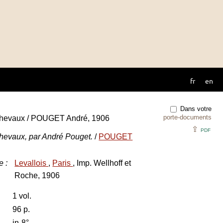
fr
en
Dans votre
porte-documents
evaux / POUGET André, 1906
⇪
PDF
evaux, par André Pouget.
/
POUGET
e
:
Levallois
,
Paris
, Imp. Wellhoff et
Roche, 1906
1 vol.
96 p.
in-8°