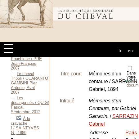
André, 1906
L’Antichambre
Bibliothèque
du bon
Dieu / PROST
Emmanuel,
2018
mondiale du
Une fièvre de
cheval / PRÉ
☰
Jean-François,
2000
fr
en
cheval
Le dossier
Pouchkine / PRÉ
Jean-François,
2007
Dans
Titre court
Mémoires d’un
Le cheval
votre
Tripoli / QUARANTOTTI
⇪
centaure / SARRAZIN
porte-
PDF
GAMBINI Pier
docum
Antonio, Avril
Gabriel, 1894
2007
Les
Intitulé
Mémoires d’un
désarçonnés / QUIGNARD
Pascal,
Centaure, par Gabriel
Septembre 2012
Sarrazin.
/
SARRAZIN
À la
cravache
Gabriel
! / SAINTYVES
Adresse
Paris
G., 1889