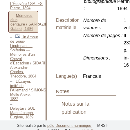
bibliographique
Perrin
L’Écuyère / SALES
Pierre, 1894
:
1894
Mémoires
d’un
Description
Nombre de
1
centaure / SARRAZIN
matérielle
volumes
:
vol
Gabriel, 1894
Nombre de pages
:
II-
Un Amour
de Sous-
23
Lieutenant —
p.
Solferina —
Mémoires d’un
Dimensions
:
in-
Cheval
d’Escadron / SIDARI
16
Alexandre-
Charles-
Langue(s)
Français
Théodore, 1864
L’Écuyer,
imité de
l’Allemand / SIMONS
Notes
Melle Alexe,
1882
Notes sur la
Deleytar / SUE
publication
Marie-Joseph-
Eugène, 1839
Deleytar
Mentions de
Site réalisé par le
pôle Document numérique
— MRSH —
— Arabian