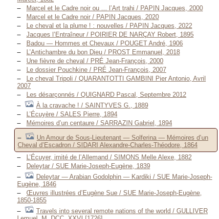
Marcel et le Cadre noir ou ... l’Art trahi / PAPIN Jacques, 2000
Marcel et le Cadre noir / PAPIN Jacques, 2020
Le cheval et la plume ! : nouvelles / PAPIN Jacques, 2022
Jacques l’Entraîneur / POIRIER DE NARÇAY Robert, 1895
Badou — Hommes et Chevaux / POUGET André, 1906
L’Antichambre du bon Dieu / PROST Emmanuel, 2018
Une fièvre de cheval / PRÉ Jean-François, 2000
Le dossier Pouchkine / PRÉ Jean-François, 2007
Le cheval Tripoli / QUARANTOTTI GAMBINI Pier Antonio, Avril
2007
Les désarçonnés / QUIGNARD Pascal, Septembre 2012
À la cravache ! / SAINTYVES G., 1889
L’Écuyère / SALES Pierre, 1894
Mémoires d’un centaure / SARRAZIN Gabriel, 1894
Un Amour de Sous-Lieutenant — Solferina — Mémoires d’un
Cheval d’Escadron / SIDARI Alexandre-Charles-Théodore, 1864
L’Écuyer, imité de l’Allemand / SIMONS Melle Alexe, 1882
Deleytar / SUE Marie-Joseph-Eugène, 1839
Deleytar — Arabian Godolphin — Kardiki / SUE Marie-Joseph-
Eugène, 1846
Œuvres illustrées d’Eugène Sue / SUE Marie-Joseph-Eugène,
1850-1855
Travels into several remote nations of the world / GULLIVER
Lemuel, M. DCC. XXVI [1726]