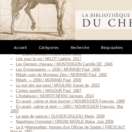
Jim Blackwood, Jockey — édition illustrée / MANDELSTAMM
Valentin, S. D. [1912]
Bibliothèque mondi
Jim Blackwood, Jockey — 1921 / MANDELSTAMM Valentin, S. D.
[1921]
À nos chevaux ! / MANOTTI Dominique, 1999
Le cavalier à la charrette / MARIE Jean-Noël, 2004
De si jolis chevaux / MCCARTHY Cormac, 1993
Le grand passage / MCCARTHY Cormac, 1997
Accueil
Catégories
Recherche
Biographies
Des villes dans la plaine / MCCARTHY Cormac, 1998
Stable secrets / MILLS John, 1863
Liés pour la vie / MILOT Laëtitia, 2017
Les Derniers chevaux / MONTERGON Camille DE, 1945
Les Extravagants — 1936 / MORAND Paul, 1936
Milady suivi de Monsieur Zéro / MORAND Paul, 1992
Milady — 2000 / MORAND Paul, 2000
La nuit des pur-sang / MOULINS Xavier de, 2023
Contes sportifs / NAGOUR Paul, 1907
L’Andalouse / NOIROT-NÉRIN Jacques, 2014
En avant, calme et droit (poche) / NOURISSIER François, 1989
En avant, calme et droit — 1993 / NOURISSIER François, Mai
1993
La rage de vaincre / OLIVIER-ZIGLIOLI Marie, 2009
Napolitano l’immortel / ORSINI NATALE Maria, Juin 2009
e
Le 6
Margouillats, histoire d’un Officier de Spahis / FRESCALY
Marcel, 1882