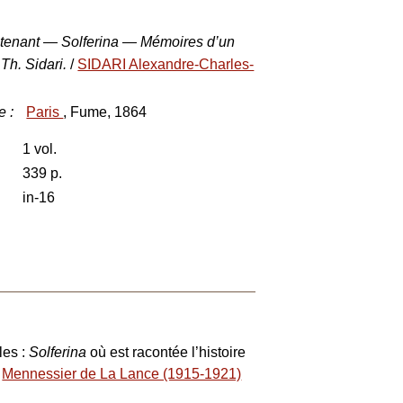
tenant — Solferina — Mémoires d’un
Th. Sidari.
/
SIDARI Alexandre-Charles-
e
:
Paris
, Fume, 1864
1 vol.
339 p.
in-16
les :
Solferina
où est racontée l’histoire
»
Mennessier de La Lance (1915-1921)