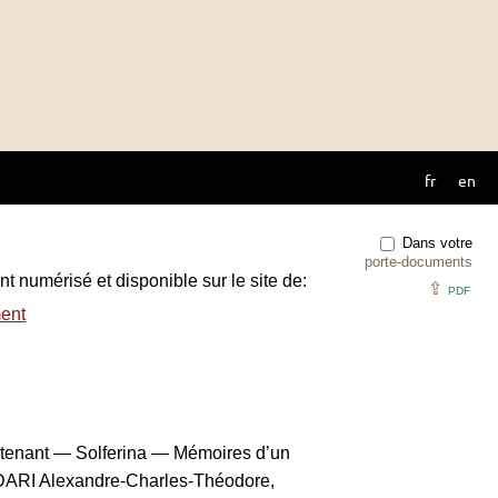
fr
en
Dans votre
porte-documents
t numérisé et disponible sur le site de:
⇪
PDF
ent
tenant — Solferina — Mémoires d’un
IDARI Alexandre-Charles-Théodore,