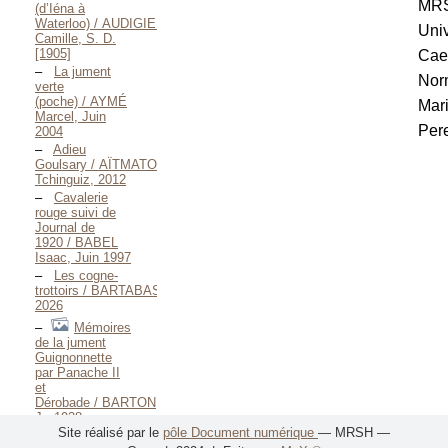
MR
(d’Iéna à
Waterloo) / AUDIGIER
Univ
Camille, S. D.
[1905]
Cae
La jument
Nor
verte
(poche) / AYMÉ
Mar
Marcel, Juin
Pere
2004
Adieu
Goulsary / AÏTMATOV
Tchinguiz, 2012
Cavalerie
rouge suivi de
Journal de
1920 / BABEL
Isaac, Juin 1997
Les cogne-
trottoirs / BARTABAS,
2026
Mémoires
de la jument
Guignonnette
par Panache II
et
Dérobade / BARTON
J., 1938
Site réalisé par le
pôle Document numérique
— MRSH —
L’écuyer du