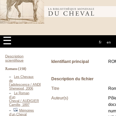
Bibliothèque
mondiale du
☰
fr
en
cheval
Description
scientifique
Identifiant principal
RO
Romans
(158)
Les Chevaux
Description du fichier
de
l’adolescence / ANDERSON
Titre
Rom
Sherwood, 2006
Le Roman
d’un
Auteur(s)
Pôl
Cheval / AUDIGIER
doc
Camille, 1897
Mémoires
num
d’un Cheval