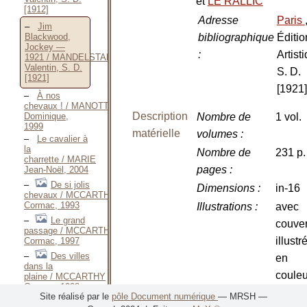
et
LE RALLIC
[1912]
Adresse
Paris
Jim
bibliographique
Éditio
Blackwood,
Jockey —
:
Artist
1921 / MANDELSTAMM
Valentin, S. D.
S. D.
[1921]
[1921]
À nos
chevaux ! / MANOTTI
Description
Dominique,
Nombre de
1 vol.
1999
matérielle
volumes
:
Le cavalier à
la
Nombre de
231 p.
charrette / MARIE
pages
:
Jean-Noël, 2004
De si jolis
Dimensions
:
in-16
chevaux / MCCARTHY
Cormac, 1993
Illustrations
:
avec
Le grand
couver
passage / MCCARTHY
illustr
Cormac, 1997
Des villes
en
dans la
couleu
plaine / MCCARTHY
Cormac, 1998
vignet
Site réalisé par le
pôle Document numérique
— MRSH —
Stable