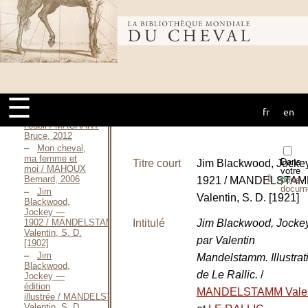
2008
L’ombre du
Bibliothèque
centhaure / LOBATO
Óscar, Juin
2012
À la plume
mondiale du
Sergent-major
ou à la mine de
plomb / MACAIRE
☰
Guillaume, 2015
fr
en
cheval
Le sillage de
l’oubli / MACHART
Bruce, 2012
Mon cheval,
ma femme et
Dans
Titre court
Jim Blackwood, Jocke
moi / MAHOUX
votre
⇪
Bernard, 2006
1921 / MANDELSTA
porte-
PDF
docum
Jim
Valentin, S. D. [1921]
Blackwood,
Jockey —
Intitulé
Jim Blackwood, Jockey
1902 / MANDELSTAMM
Valentin, S. D.
par Valentin
[1902]
Jim
Mandelstamm. Illustrat
Blackwood,
de Le Rallic.
/
Jockey —
édition
MANDELSTAMM Valen
illustrée / MANDELSTAMM
Valentin, S. D.