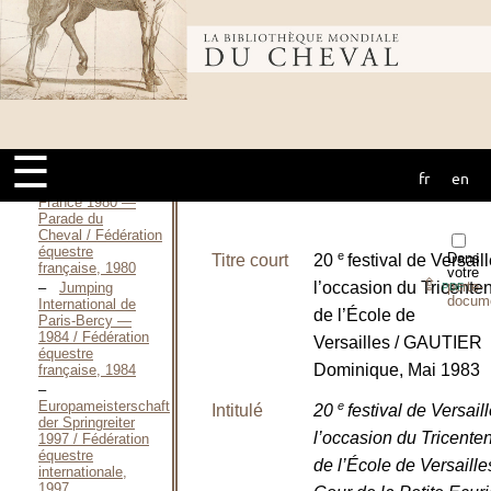
Circus
Life and Circus
Bibliothèque
Celebrities / FROST
Thomas, 1875
C.S.I.O. de
France 1979 —
mondiale du
Parade du
Cheval / Fédération
équestre
☰
française, 1979
fr
en
cheval
C.S.I.O. de
France 1980 —
Parade du
Cheval / Fédération
équestre
e
Dans
Titre court
20
festival de Versail
française, 1980
votre
⇪
porte-
l’occasion du Tricente
Jumping
PDF
docum
International de
de l’École de
Paris-Bercy —
1984 / Fédération
Versailles / GAUTIER
équestre
Dominique, Mai 1983
française, 1984
Europameisterschaft
e
Intitulé
20
festival de Versail
der Springreiter
l’occasion du Tricente
1997 / Fédération
équestre
de l’École de Versaill
internationale,
1997