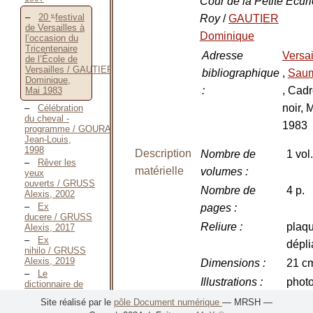
Cour de la Petite Ecur
e
20
festival
Roy
/
GAUTIER
de Versailles à
Dominique
l’occasion du
Tricentenaire
Adresse
Versai
de l’École de
Versailles / GAUTIER
bibliographique
,
Sau
Dominique,
:
, Cad
Mai 1983
noir, 
Célébration
du cheval -
1983
programme / GOURAUD
Jean-Louis,
1998
Description
Nombre de
1 vol.
Rêver les
matérielle
volumes
:
yeux
ouverts / GRUSS
Nombre de
4 p.
Alexis, 2002
Ex
pages
:
ducere / GRUSS
Reliure
:
plaqu
Alexis, 2017
Ex
dépli
nihilo / GRUSS
Alexis, 2019
Dimensions
:
21 c
Le
Illustrations
:
photo
dictionnaire de
ma
plan
Site réalisé par le
pôle Document numérique
— MRSH —
vie / GRUSS