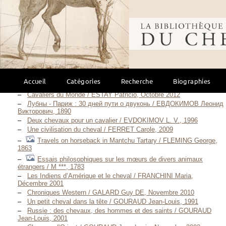
Geschichte der Abiponer / DOBRIZHOFFER Martin, 1783-1784
Historia de Abiponibus / DOBRIZHOFFER Martin, Anno 1784
Bibliothèque mondi
An account of the Abipones, an Equestrian people of
Paraguay / DOBRIZHOFFER Martin, 1822
Le Lasso / DROIT Jean, 1944
Tête de mule / DUCCA Sophie, Avril 2014
Cavalier des steppes / DUCRET Nicolas, 2010
Voyage avec mon âne sur les chemins de
Compostelle / DUFFROY Guy, 1991
Accueil
Catégories
Recherche
Biographies
Peuples cavaliers / ESTAY Patricio, 2001
Cavaliers du Monde / ESTAY Patricio, Octobre 2012
Лубны - Париж : 30 дней пути о двуконь / ЕВДОКИМОВ Леонид
Викторович, 1890
Deux chevaux pour un cavalier / EVDOKIMOV L. V., 1996
Une civilisation du cheval / FERRET Carole, 2009
Travels on horseback in Mantchu Tartary / FLEMING George,
1863
Essais philosophiques sur les mœurs de divers animaux
étrangers / M ***, 1783
Les Indiens d’Amérique et le cheval / FRANCHINI Maria,
Décembre 2001
Chroniques Western / GALARD Guy DE, Novembre 2010
Un petit cheval dans la tête / GOURAUD Jean-Louis, 1991
Russie : des chevaux, des hommes et des saints / GOURAUD
Jean-Louis, 2001