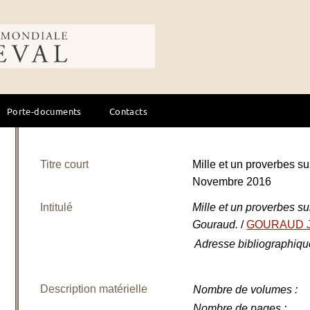
ale du cheval
Porte-documents
Contacts
Titre court
Mille et un proverbes 
Novembre 2016
Intitulé
Mille et un proverbes s
Gouraud.
/
GOURAUD J
Adresse bibliographiqu
Description matérielle
Nombre de volumes
:
Nombre de pages
: