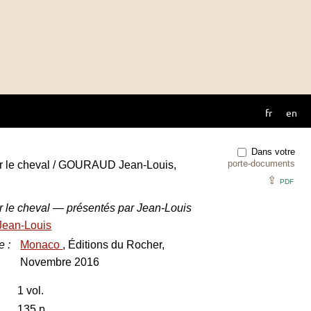
fr
en
Dans votre
porte-documents
sur le cheval / GOURAUD Jean-Louis,
⇪
PDF
ur le cheval — présentés par Jean-Louis
ean-Louis
e
:
Monaco
, Éditions du Rocher,
Novembre 2016
1 vol.
135 p.