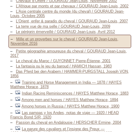
Chevaux d’Orient / GOURAUD Jean-Louis, Novembre 2002
L’Afrique par monts et par chevaux / GOURAUD Jean-Louis, 2002
L’Asie centrale centre du monde (du cheval) / GOURAUD Jean-
Louis, Octobre 2005
L’Orient, enfer & paradis du cheval / GOURAUD Jean-Louis, 2007
La terre vue de ma selle / GOURAUD Jean-Louis, 2009
Le pérégrin émerveillé / GOURAUD Jean-Louis, Avril 2012
Mille et un proverbes sur le cheval / GOURAUD Jean-Louis,
Novembre 2016
Petite géographie amoureuse du cheval / GOURAUD Jean-Louis,
2017
Le cheval du Maroc / GUYONNET Pierre-Étienne, 2001
La fantasia ou le jeu du baroud / HAMICH Hassan, 1983
Das Pferd bei den Arabern / HAMMER-PURGSTALL Joseph VON,
1856
Training and Horse Management in India — 1878 / HAYES
Matthew Horace, 1878
Indian Racing Reminiscences / HAYES Matthew Horace, 1883
Among men and horses / HAYES Matthew Horace, 1894
Among horses in Russia / HAYES Matthew Horace, 1900
Las pampas y los Andes, notas de viaje — 1920 / HEAD
Francis Bond SIR, 1920
Passion du cheval en Andalousie / HERSCHER Ermine, 2004
La parure des cavaliers et l’insigne des Preux —