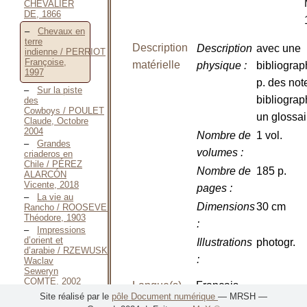
CHEVALIER
DE, 1866
Chevaux en
terre
Description
Description
avec une
indienne / PERRIOT
Françoise,
matérielle
physique
:
bibliograp
1997
p. des not
Sur la piste
bibliograp
des
Cowboys / POULET
un glossai
Claude, Octobre
2004
Nombre de
1 vol.
Grandes
volumes
:
criaderos en
Chile / PÉREZ
Nombre de
185 p.
ALARCÓN
Vicente, 2018
pages
:
La vie au
Dimensions
30 cm
Rancho / ROOSEVELT
Théodore, 1903
:
Impressions
d’orient et
Illustrations
photogr.
d’arabie / RZEWUSKI
:
Waclav
Seweryn
COMTE, 2002
Langue(s)
Français
Sur les
Site réalisé par le
pôle Document numérique
— MRSH —
chevaux