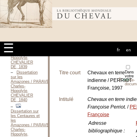
Une
année de
voyage dans
Bibliothèque
l’Arabie centrale
(1862-
1863) / PALGRAVE
William-Gifford,
mondiale du
1866
Dissertation
☰
sur les Ting-
Ling / PARAVEY
fr
en
cheval
Charles-
Hippolyte,
CHEVALIER
DE, 1839
Dans
Titre court
Chevaux en terre
Dissertation
votre
sur les
⇪
indienne / PERRIOT
porte-
PDF
Amazones / PARAVEY
docum
Charles-
Françoise, 1997
Hippolyte,
CHEVALIER
Intitulé
Chevaux en terre indi
DE, 1840
Françoise Perriot.
/
PE
Dissertation sur
Françoise
les Centaures et
les
Adresse
Amazones / PARAVEY
Charles-
bibliographique
:
Hippolyte,