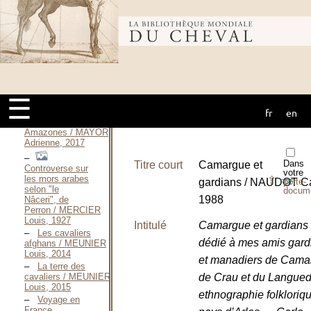
2014
Secrets de
gardians / MARTIN-
Bibliothèque
RAGET Gilles,
2002
Cheval et
cavalier dans
mondiale du
l’art d’Afrique
noire / MASSA
☰
Gabriel, Mars
2007
fr
en
cheval
Les
Amazones / MAYOR
Adrienne, 2017
Dans
Titre court
Camargue et
Controverse sur
votre
les mors arabes
⇪
gardians / NAUDOT Ca
porte-
PDF
selon "le
docum
1988
Nâceri", de
Perron / MERCIER
Louis, 1927
Intitulé
Camargue et gardians
Les cavaliers
dédié à mes amis gard
afghans / MEUNIER
Louis, 2014
et manadiers de Cama
La terre des
de Crau et du Langued
cavaliers / MEUNIER
Louis, 2015
ethnographie folkloriq
Voyage en
France