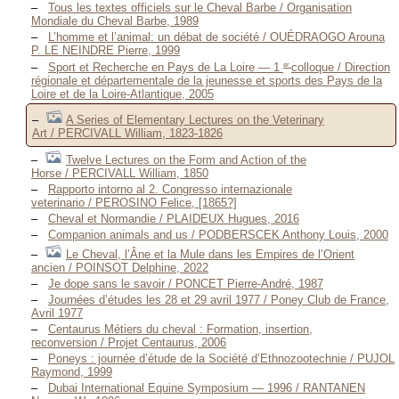
Tous les textes officiels sur le Cheval Barbe / Organisation
Mondiale du Cheval Barbe, 1989
L’homme et l’animal: un débat de société / OUÉDRAOGO Arouna
P. LE NEINDRE Pierre, 1999
er
Sport et Recherche en Pays de La Loire — 1
colloque / Direction
régionale et départementale de la jeunesse et sports des Pays de la
Loire et de la Loire-Atlantique, 2005
A Series of Elementary Lectures on the Veterinary
Art / PERCIVALL William, 1823-1826
Twelve Lectures on the Form and Action of the
Horse / PERCIVALL William, 1850
Rapporto intorno al 2. Congresso internazionale
veterinario / PEROSINO Felice, [1865?]
Cheval et Normandie / PLAIDEUX Hugues, 2016
Companion animals and us / PODBERSCEK Anthony Louis, 2000
Le Cheval, l’Âne et la Mule dans les Empires de l’Orient
ancien / POINSOT Delphine, 2022
Je dope sans le savoir / PONCET Pierre-André, 1987
Journées d’études les 28 et 29 avril 1977 / Poney Club de France,
Avril 1977
Centaurus Métiers du cheval : Formation, insertion,
reconversion / Projet Centaurus, 2006
Poneys : journée d’étude de la Société d’Ethnozootechnie / PUJOL
Raymond, 1999
Dubai International Equine Symposium — 1996 / RANTANEN