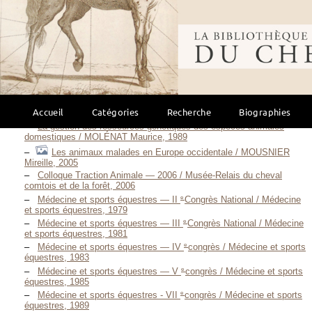
Applied equine nutrition and training — 2015 / LINDNER Arno, 2015
Architecture équestre / LIÉVAUX Pascal, Octobre 2010
Bibliothèque mondi
Le cheval au Moyen Âge / LORANS Élisabeth, 2017
Deuxièmes journées nationales de rééducation par l’équitation - 7 &
8 Décembre 1972 / LUBERSAC Renée DE, 1972
Le cheval en Normandie / MANNEVILLE Philippe, 1996
e
13
Journées du Grenier de Theix / MARTIN-ROSSET, William,
1984
Equids in time and space : papers in honour of Véra
Accueil
Catégories
Recherche
Biographies
Eisenmann / MASHKOUR Marjan, 2006
La gestion des ressources génétiques des espèces animales
domestiques / MOLÉNAT Maurice, 1989
Les animaux malades en Europe occidentale / MOUSNIER
Mireille, 2005
Colloque Traction Animale — 2006 / Musée-Relais du cheval
comtois et de la forêt, 2006
e
Médecine et sports équestres — II
Congrès National / Médecine
et sports équestres, 1979
e
Médecine et sports équestres — III
Congrès National / Médecine
et sports équestres, 1981
e
Médecine et sports équestres — IV
congrès / Médecine et sports
équestres, 1983
e
Médecine et sports équestres — V
congrès / Médecine et sports
équestres, 1985
e
Médecine et sports équestres - VII
congrès / Médecine et sports
équestres, 1989