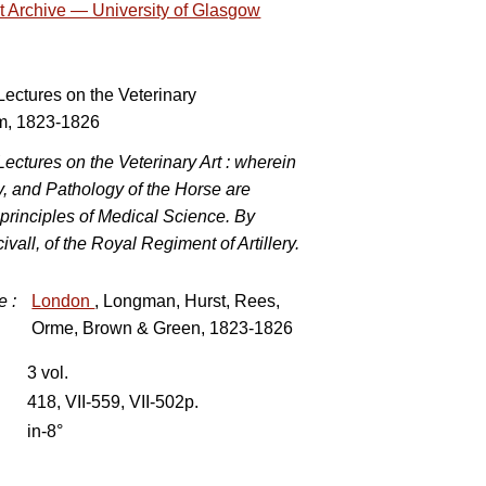
t Archive — University of Glasgow
Lectures on the Veterinary
m, 1823-1826
ectures on the Veterinary Art : wherein
, and Pathology of the Horse are
principles of Medical Science. By
vall, of the Royal Regiment of Artillery.
e
:
London
, Longman, Hurst, Rees,
Orme, Brown & Green, 1823-1826
3 vol.
418, VII-559, VII-502p.
in-8°