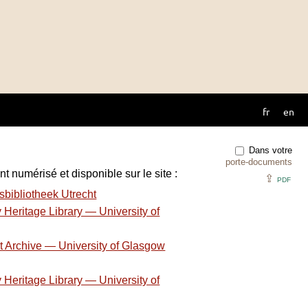
fr
en
Dans votre
porte-documents
t numérisé et disponible sur le site :
⇪
PDF
sbibliotheek Utrecht
 Heritage Library — University of
t Archive — University of Glasgow
 Heritage Library — University of