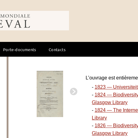
ale du cheval
Porte-documents
Contacts
L’ouvrage est entièremen
-
1823 — Universiteit
-
1824 — Biodiversity
Glasgow Library
-
1824 — The Interne
Library
-
1826 — Biodiversity
Glasgow Library