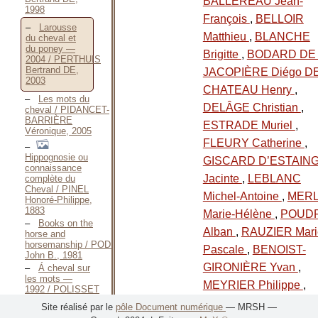
BALLEREAU Jean-
1998
François
,
BELLOIR
Larousse
Matthieu
,
BLANCHE
du cheval et
du poney —
Brigitte
,
BODARD DE
2004 / PERTHUIS
Bertrand DE,
JACOPIÈRE Diégo D
2003
CHATEAU Henry
,
Les mots du
DELÂGE Christian
,
cheval / PIDANCET-
BARRIÈRE
ESTRADE Muriel
,
Véronique, 2005
FLEURY Catherine
,
Hippognosie ou
GISCARD D’ESTAIN
connaissance
Jacinte
,
LEBLANC
complète du
Cheval / PINEL
Michel-Antoine
,
MERL
Honoré-Philippe,
1883
Marie-Hélène
,
POUD
Books on the
Alban
,
RAUZIER Mari
horse and
horsemanship / PODESCHI
Pascale
,
BENOIST-
John B., 1981
GIRONIÈRE Yvan
,
Á cheval sur
les mots —
MEYRIER Philippe
,
1992 / POLISSET
Pascal, 1992
LEFEBVRE Stéphan
e
Site réalisé par le
pôle Document numérique
— MRSH —
The