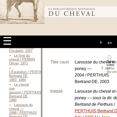
Jules-Théodore,
2002
Bibliothèque
L’encyclopédie
du cheval —
2000 / PEPLOW
mondiale du
Elizabeth,
Octobre 2000
☰
L’encyclopédie
fr
en
cheval
du cheval —
2007 / PEPLOW
Elizabeth, 2007
Le livre du
cheval / PERRIN
Dans
Titre court
Larousse du cheval et
Olivier, 1971
votre
⇪
poney —
porte-
PDF
docum
L’Équitation / PERTHUIS
2004 / PERTHUIS
Bertrand DE,
1983, 1994
Bertrand DE, 2003
Le cheval
une
Intitulé
Larousse du cheval et
passion / PERTHUIS
Bertrand DE,
poney — sous la dir. d
1990
Bertrand de Perthuis
/
Larousse du
cheval —
PERTHUIS Bertrand 
1998 / PERTHUIS
Bertrand DE,