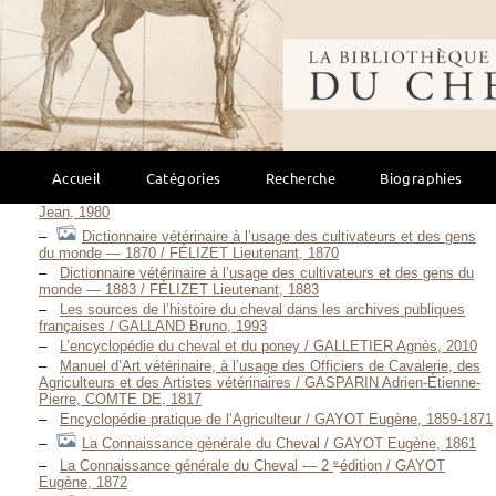
equitation / FOX Claire Gilbride, 1975
Thésaurus équitation / FRANCHET D’ESPEREY Patrice École
nationale d’équitation, 1990
Bibliothèque mondi
Glossaire D.N.S.E. / FRANCHET D’ESPEREY Patrice, 1995
L’ABCdaire du Cheval / FRANCHET D’ESPEREY Patrice, 1999
Glossaire à l’usage des écuyers et des stagiaires de l’École
nationale d’équitation / FRANCHET D’ESPEREY Patrice, 2008
Lexique de l’équitation : français-anglais / Lexicon of riding :
English-French / FRANCO Carole, Avril 1999
Etymologisches Wörterbuch der Veterinär-Medicin / FREY J., 1852
Accueil
Catégories
Recherche
Biographies
The horseman’s international book of reference / FROISSARD
Jean, 1980
Dictionnaire vétérinaire à l’usage des cultivateurs et des gens
du monde — 1870 / FÉLIZET Lieutenant, 1870
Dictionnaire vétérinaire à l’usage des cultivateurs et des gens du
monde — 1883 / FÉLIZET Lieutenant, 1883
Les sources de l’histoire du cheval dans les archives publiques
françaises / GALLAND Bruno, 1993
L’encyclopédie du cheval et du poney / GALLETIER Agnès, 2010
Manuel d’Art vétérinaire, à l’usage des Officiers de Cavalerie, des
Agriculteurs et des Artistes vétérinaires / GASPARIN Adrien-Étienne-
Pierre, COMTE DE, 1817
Encyclopédie pratique de l’Agriculteur / GAYOT Eugène, 1859-1871
La Connaissance générale du Cheval / GAYOT Eugène, 1861
e
La Connaissance générale du Cheval — 2
édition / GAYOT
Eugène, 1872