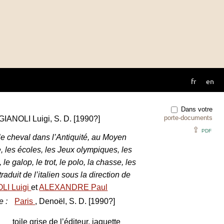
fr
en
Dans votre
porte-documents
GIANOLI Luigi, S. D. [1990?]
⇪
PDF
le cheval dans l’Antiquité, au Moyen
, les écoles, les Jeux olympiques, les
 le galop, le trot, le polo, la chasse, les
traduit de l’italien sous la direction de
LI Luigi
et
ALEXANDRE Paul
e
:
Paris
, Denoël, S. D. [1990?]
toile grise de l’éditeur, jaquette