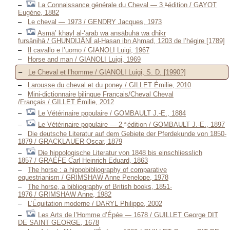
e
La Connaissance générale du Cheval — 3
édition / GAYOT
Eugène, 1882
Le cheval — 1973 / GENDRY Jacques, 1973
Asmāʼ khayl al-ʻarab wa ansābuhā wa dhikr
fursānihā / GHUNDIJĀNĪ al-Ḥasan ibn Aḥmad, 1203 de l’hégire [1789]
Il cavallo e l’uomo / GIANOLI Luigi, 1967
Horse and man / GIANOLI Luigi, 1969
Le Cheval et l’homme / GIANOLI Luigi, S. D. [1990?]
Larousse du cheval et du poney / GILLET Émilie, 2010
Mini-dictionnaire bilingue Français/Cheval Cheval
/Français / GILLET Émilie, 2012
Le Vétérinaire populaire / GOMBAULT J.-E., 1884
e
Le Vétérinaire populaire — 2
édition / GOMBAULT J.-E., 1897
Die deutsche Literatur auf dem Gebiete der Pferdekunde von 1850-
1879 / GRACKLAUER Oscar, 1879
Die hippologische Literatur von 1848 bis einschliesslich
1857 / GRAEFE Carl Heinrich Eduard, 1863
The horse : a hippobibliography of comparative
equestrianism / GRIMSHAW Anne Penelope, 1978
The horse, a bibliography of British books, 1851-
1976 / GRIMSHAW Anne, 1982
L’Équitation moderne / DARYL Philippe, 2002
Les Arts de l’Homme d’Épée — 1678 / GUILLET George DIT
DE SAINT GEORGE, 1678