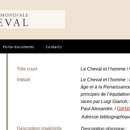
ale du cheval
Porte-documents
Contacts
Titre court
Le Cheval et l’homme / 
Intitulé
Le Cheval et l’homme : 
âge et à la Renaissance
principes de l’équitation,
races par Luigi Gianoli; 
Paul Alexandre.
/
GIANO
Adresse bibliographiqu
Description matérielle
Description physique
: