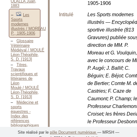
OLALLA Juan,
1905-1906
1883
Intitulé
Les Sports modernes
Les
Sports
illustrés — Encyclopéd
modernes
illustrés / MOREAU
sportive illustrée (813
P., 1905-1906
Gravures) publiée sous
Glossaire
direction de MM. P.
Vétérinaire
Médiéval / MOULÉ
Moreau et G. Voulquin,
Léon-Théophile,
S. D. [1913]
avec le concours de M
Titres,
P. Augé; J. Ballif; C.
Travaux
scientifiques et
Béguin; E. Béjot; Comt
littéraires de
de Bertier; Comte M. d
Léon
Moulé / MOULÉ
Castries; F. Caze de
Léon-Théophile,
S. D. [1913]
Caumont; P. Champ; l
Médecine et
Professeur Charlemont
sports
équestres -
Croiset; les frères Deri
Index des
références
le Professeur Desbonn
bibliographiques
A. Després; L. Doyen; 
—
Site réalisé par le
pôle Document numérique
— MRSH —
1982 / Médecine
Commandant Ferrus; G