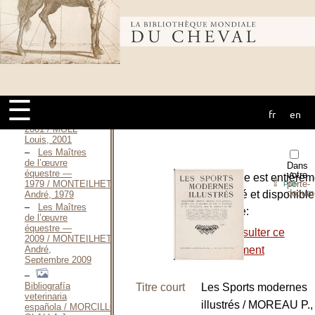
DE, S. D. [1867]
Dictionnaire
Bibliothèque
du cheval et du
cavalier —
1973 / MOIRANT
René, 1973
mondiale du
Connaissance
Générale du
☰
cheval — T.I-
fr
en
cheval
T.III —
2001 / MOLL
Louis, 2001
Les Maîtres
de l’œuvre
Dans
équestre —
votre
L’ouvrage est entièrem
⇪
porte-
1979 / MONTEILHET
PDF
docum
numérisé et disponible
André, 1979
Les Maîtres
le site de:
de l’œuvre
équestre —
-
Consulter ce
2009 / MONTEILHET
document
André,
Septembre 2009
Bibliografía
Titre court
Les Sports modernes
veterinaria
illustrés / MOREAU P.,
española / MORCILLO