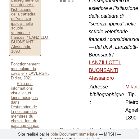
Intitulé
L’insegnamento di
L’insegnamento
di esteriore e
esteriore e l’istituzione
l’istituzione
della cattedra
della cattedra di
di "scienza
"scienza ippica" nelle
ippica" nelle
scuole
scuole veterinarie
veterinarie
francesi / LANZILLOTTI-
francesi : considerazio
BUONSANTI
— del dr. A. Lanzillotti-
Alessandro,
1890
Buonsanti
/
LANZILLOTTI-
Fonctionnement
musculaire du
BUONSANTI
cavalier / LAVERGNE
Alessandro
Didier, 2021
Rôle des
Adresse
Milan
informations
visuelles et
bibliographique
, Tip.
kinesthésiques
:
Pietro
dans
l’estimation de
Agnell
la position des
membres du
1890
cheval, lors du
passage du pas
Description
à l’arrêt : Effet
Nombre de volumes
1
Site réalisé par le
pôle Document numérique
— MRSH —
de l’expertise du
matérielle
:
vo