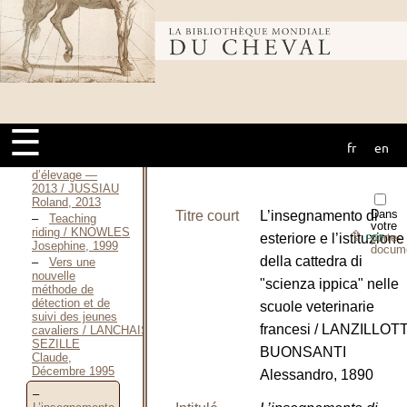
Odette, 1984
Amélioration
Bibliothèque
génétique des
animaux
d’élevage —
2006 / JUSSIAU
Roland
mondiale du
MONTMÉAS
Louis, 2006
☰
Amélioration
fr
en
génétique des
cheval
animaux
d’élevage —
2013 / JUSSIAU
Roland, 2013
Dans
Titre court
L’insegnamento di
Teaching
votre
riding / KNOWLES
⇪
esteriore e l’istituzione
porte-
PDF
Josephine, 1999
docum
della cattedra di
Vers une
nouvelle
"scienza ippica" nelle
méthode de
détection et de
scuole veterinarie
suivi des jeunes
francesi / LANZILLOTT
cavaliers / LANCHAIS-
SEZILLE
BUONSANTI
Claude,
Décembre 1995
Alessandro, 1890