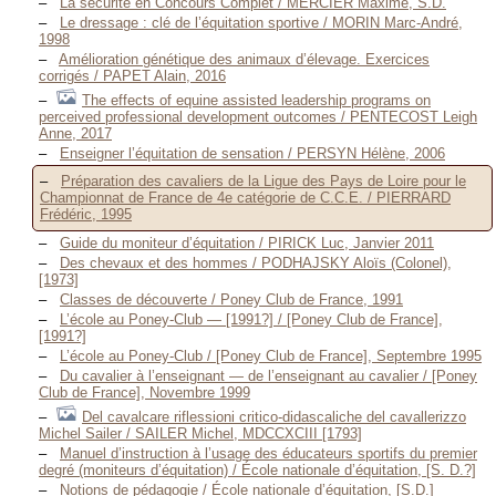
La sécurité en Concours Complet / MERCIER Maxime, S.D.
Le dressage : clé de l’équitation sportive / MORIN Marc-André,
1998
Amélioration génétique des animaux d’élevage. Exercices
corrigés / PAPET Alain, 2016
The effects of equine assisted leadership programs on
perceived professional development outcomes / PENTECOST Leigh
Anne, 2017
Enseigner l’équitation de sensation / PERSYN Hélène, 2006
Préparation des cavaliers de la Ligue des Pays de Loire pour le
Championnat de France de 4e catégorie de C.C.E. / PIERRARD
Frédéric, 1995
Guide du moniteur d’équitation / PIRICK Luc, Janvier 2011
Des chevaux et des hommes / PODHAJSKY Aloïs (Colonel),
[1973]
Classes de découverte / Poney Club de France, 1991
L’école au Poney-Club — [1991?] / [Poney Club de France],
[1991?]
L’école au Poney-Club / [Poney Club de France], Septembre 1995
Du cavalier à l’enseignant — de l’enseignant au cavalier / [Poney
Club de France], Novembre 1999
Del cavalcare riflessioni critico-didascaliche del cavallerizzo
Michel Sailer / SAILER Michel, MDCCXCIII [1793]
Manuel d’instruction à l’usage des éducateurs sportifs du premier
degré (moniteurs d’équitation) / École nationale d’équitation, [S. D.?]
Notions de pédagogie / École nationale d’équitation, [S.D.]