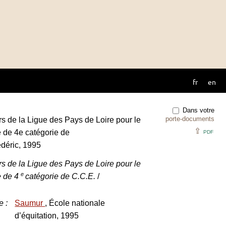
fr
en
Dans votre
porte-documents
rs de la Ligue des Pays de Loire pour le
⇪
de 4e catégorie de
PDF
déric, 1995
rs de la Ligue des Pays de Loire pour le
e
e de 4
catégorie de C.C.E.
/
e
:
Saumur
, École nationale
d’équitation, 1995