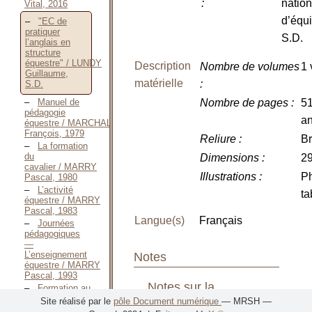
:
nation
Vital, 2016
d’équi
"EC de
pratiquer
S.D.
l’anglais en
structure
équestre" / LUNDY
Description
Nombre de volumes
1 
Guillaume,
matérielle
:
S.D.
Manuel de
Nombre de pages
:
51
pédagogie
a
équestre / MARCHAL
François, 1979
Reliure
:
B
La formation
du
Dimensions
:
29
cavalier / MARRY
Illustrations
:
Ph
Pascal, 1980
L’activité
ta
équestre / MARRY
Pascal, 1983
Langue(s)
Français
Journées
pédagogiques
—
L’enseignement
Notes
équestre / MARRY
Pascal, 1993
Notes sur la
Formation au
er
BEES 1
degré,
Site réalisé par le
pôle Document numérique
— MRSH —
publication
comment