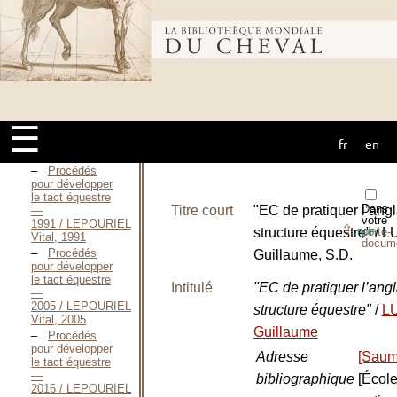
d’équitation / LECLERC
Éric, 2002
L’équitation
Bibliothèque
une pratique
éducative / LEGAY
Gaëlle, 1992
Recherche
mondiale du
sur la pédagogie
adaptée à
☰
l’équitation —
1981 / LEPOURIEL
fr
en
cheval
Vital, 1981
Procédés
pour développer
le tact équestre
Dans
Titre court
"EC de pratiquer l’angl
—
votre
1991 / LEPOURIEL
⇪
structure équestre" /
porte-
PDF
Vital, 1991
docum
Procédés
Guillaume, S.D.
pour développer
le tact équestre
Intitulé
"EC de pratiquer l’angl
—
2005 / LEPOURIEL
structure équestre"
/
L
Vital, 2005
Guillaume
Procédés
pour développer
Adresse
[Saum
le tact équestre
—
bibliographique
[Écol
2016 / LEPOURIEL