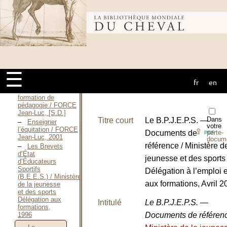
commun BEES
2 / FLOTTES
Jean, Avril 2004
Bibliothèque
La formation
au brevet d’état
d’éducateur
er
sportif du 1
mondiale du
degré — Option
: Concours
☰
complet / FONTAINE
François, 1988
fr
en
cheval
Cahier de
formation de
pédagogie / FORCE
Jean-Luc, [S.D.]
Dans
Titre court
Le B.P.J.E.P.S. —
Enseigner
votre
l’équitation / FORCE
⇪
Documents de
porte-
PDF
Jean-Luc, 2001
docum
référence / Ministère d
Les Brevets
d’État
jeunesse et des sports
d’Éducateurs
Sportifs
Délégation à l’emploi e
(B.E.E.S.) / Ministère
aux formations, Avril 2
de la jeunesse
et des sports
Délégation aux
Intitulé
Le B.P.J.E.P.S. —
formations,
1996
Documents de référen