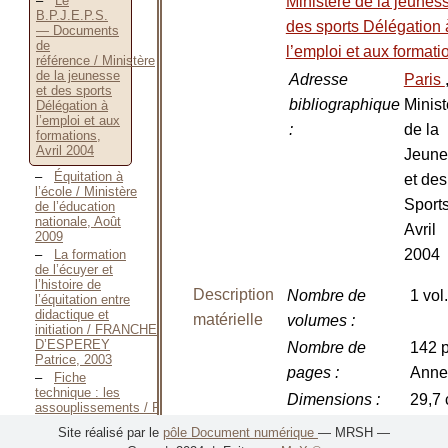
Ministère de la jeuness
Le
B.P.J.E.P.S.
des sports Délégation 
— Documents
de
l’emploi et aux formati
référence / Ministère
de la jeunesse
Adresse
Paris
et des sports
bibliographique
Minist
Délégation à
l’emploi et aux
:
de la
formations,
Avril 2004
Jeune
Équitation à
et des
l’école / Ministère
Sports
de l’éducation
nationale, Août
Avril
2009
2004
La formation
de l’écuyer et
l’histoire de
Description
Nombre de
1 vol.
l’équitation entre
didactique et
matérielle
volumes
:
initiation / FRANCHET
D’ESPEREY
Nombre de
142 p
Patrice, 2003
pages
:
Anne
Fiche
technique : les
Dimensions
:
29,7
assouplissements / FRANCQUEVILLE
Alain, 1996
Illustrations
:
Tabl
Site réalisé par le
pôle Document numérique
— MRSH —
Cours donné