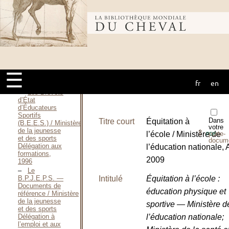
degré — Option
: Concours
complet / FONTAINE
Bibliothèque
François, 1988
Cahier de
formation de
pédagogie / FORCE
mondiale du
Jean-Luc, [S.D.]
Enseigner
☰
l’équitation / FORCE
fr
en
Jean-Luc, 2001
cheval
Les Brevets
d’État
d’Éducateurs
Sportifs
Dans
Titre court
Équitation à
(B.E.E.S.) / Ministère
votre
de la jeunesse
⇪
l’école / Ministère de
porte-
PDF
et des sports
docum
Délégation aux
l’éducation nationale, 
formations,
2009
1996
Le
B.P.J.E.P.S. —
Intitulé
Équitation à l’école :
Documents de
éducation physique et
référence / Ministère
de la jeunesse
sportive — Ministère d
et des sports
Délégation à
l’éducation nationale;
l’emploi et aux