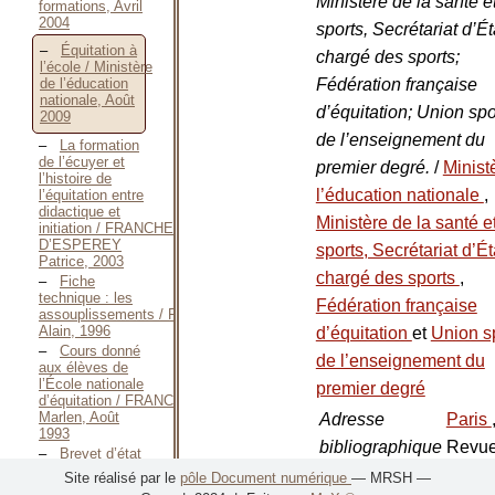
Ministère de la santé e
formations, Avril
2004
sports, Secrétariat d’Ét
Équitation à
chargé des sports;
l’école / Ministère
Fédération française
de l’éducation
nationale, Août
d’équitation; Union spo
2009
de l’enseignement du
La formation
de l’écuyer et
premier degré.
/
Minist
l’histoire de
l’éducation nationale
,
l’équitation entre
didactique et
Ministère de la santé e
initiation / FRANCHET
D’ESPEREY
sports, Secrétariat d’Ét
Patrice, 2003
chargé des sports
,
Fiche
technique : les
Fédération française
assouplissements / FRANCQUEVILLE
Alain, 1996
d’équitation
et
Union s
Cours donné
de l’enseignement du
aux élèves de
l’École nationale
premier degré
d’équitation / FRANCQUEVILLE
Marlen, Août
Adresse
Paris
1993
bibliographique
Revue
Brevet d’état
d’éducateur
:
Fédér
Site réalisé par le
pôle Document numérique
— MRSH —
er
e
sportif 1
et 2