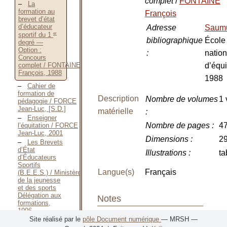
complet
/
FONTAINE
La
formation au
François
brevet d’état
d’éducateur
Adresse
Saum
er
sportif du 1
bibliographique
École
degré —
Option :
:
nation
Concours
d’équi
complet / FONTAINE
François, 1988
1988
Cahier de
formation de
Description
Nombre de volumes
1 
pédagogie / FORCE
Jean-Luc, [S.D.]
matérielle
:
Enseigner
Nombre de pages
:
47
l’équitation / FORCE
Jean-Luc, 2001
Dimensions
:
29
Les Brevets
d’État
Illustrations
:
ta
d’Éducateurs
Sportifs
Langue(s)
Français
(B.E.E.S.) / Ministère
de la jeunesse
et des sports
Délégation aux
Notes
formations,
1996
Site réalisé par le
pôle Document numérique
— MRSH —
Notes sur la
Le