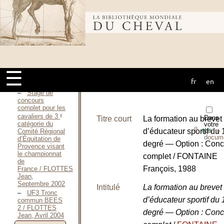
Inès, Octobre
1987
Bibliothèque
Organisation
d’un stage en
vue de faire
participer une
mondiale du
équipe de
juniors au C.C.I*
de
☰
Vittel / FLAMENT
fr
en
cheval
Gildas, 1997
Stage de
concours
complet pour les
e
cavaliers de 3
Dans
Titre court
La formation au brevet 
catégorie du
votre
⇪
porte-
d’éducateur sportif du
Comité Régional
PDF
docum
d’Équitation de
degré — Option : Conc
Provence visant
le championnat
complet / FONTAINE
de
François, 1988
France / FLOTTES
Jean,
Septembre 2002
Intitulé
La formation au brevet 
UF3 Tronc
d’éducateur sportif du
commun BEES
2 / FLOTTES
degré — Option : Conc
Jean, Avril 2004