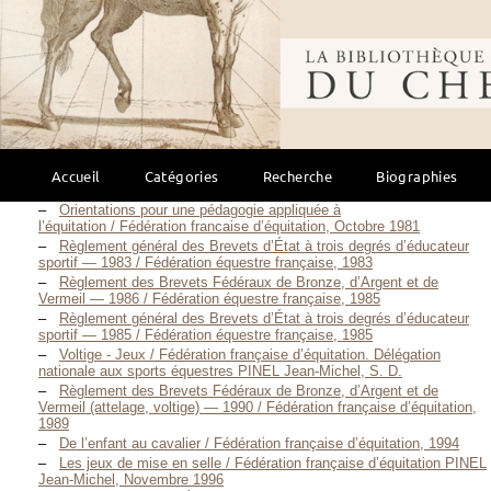
La formation de l’écuyer et l’histoire de l’équitation entre didactique
et initiation / FRANCHET D’ESPEREY Patrice, 2003
Bibliothèque mondi
Fiche technique : les assouplissements / FRANCQUEVILLE Alain,
1996
Cours donné aux élèves de l’École nationale
d’équitation / FRANCQUEVILLE Marlen, Août 1993
er
e
Brevet d’état d’éducateur sportif 1
et 2
degré / FRANÇOIS
Gérard, 1986
Dressage : enseigner, entraîner, coacher / FROMENT Alizée, 2016
Au service des chevaux et de l’équitation, des auxilliaires
Accueil
Catégories
Recherche
Biographies
pédagogiques, les simulateurs hippiques / FROMET Françoise, 1986
Orientations pour une pédagogie appliquée à
l’équitation / Fédération francaise d’équitation, Octobre 1981
Règlement général des Brevets d’État à trois degrés d’éducateur
sportif — 1983 / Fédération équestre française, 1983
Règlement des Brevets Fédéraux de Bronze, d’Argent et de
Vermeil — 1986 / Fédération équestre française, 1985
Règlement général des Brevets d’État à trois degrés d’éducateur
sportif — 1985 / Fédération équestre française, 1985
Voltige - Jeux / Fédération française d’équitation. Délégation
nationale aux sports équestres PINEL Jean-Michel, S. D.
Règlement des Brevets Fédéraux de Bronze, d’Argent et de
Vermeil (attelage, voltige) — 1990 / Fédération française d’équitation,
1989
De l’enfant au cavalier / Fédération française d’équitation, 1994
Les jeux de mise en selle / Fédération française d’équitation PINEL
Jean-Michel, Novembre 1996