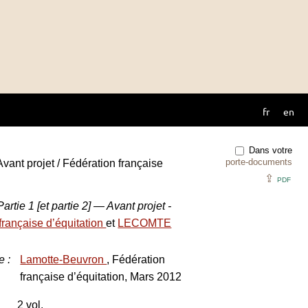
fr
en
Dans votre
porte-documents
Avant projet / Fédération française
⇪
PDF
artie 1 [et partie 2] — Avant projet -
française d’équitation
et
LECOMTE
e
:
Lamotte-Beuvron
, Fédération
française d’équitation, Mars 2012
2 vol.