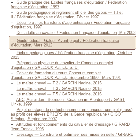
Guide pratique des Écoles françaises d’équitation / Fédération
française d’équitation, 1997
Guide pédagogique et règlement officiel des galops — T.I et
II / Fédération française d’équitation, Février 1997
L’équilibre : les transferts d’apprentissage / Fédération française
d’équitation, 1997
De l’adulte au cavalier / Fédération française d’équitation, Mai 2003
Guide fédéral - Galop - Avant projet / Fédération française
d’équitation, Mars 2012
Fiches pédagogiques / Fédération française d’équitation, Octobre
2013
Préparation physique du cavalier de Concours complet
d’équitation / GALLOUX Patrick, S. D.
Cahier de formation du cours Concours complet
d’équitation / GALLOUX Patrick, Septembre 1990 - Mars 1991
Le maître cheval — T.2 / GARCIN Nadine, 2015
Le maître cheval — T.3 / GARCIN Nadine, 2015
Le maître cheval — T.5 / GARCIN Nadine, 2016
ABC, Ausbilden - Betreuen - Coachen im Pferdesport / GAST
Ulrike, 1999
Projet de stage de perfectionnement en concours complet (cross)
au profit des élèves BPJEPS de la Garde républicaine / GIGOT
Stéphan, Septembre 2007
Attitudes et fonctionnements du cavalier de dressage / GIRARD
Jean-Franck, 1996
Dressage — Construire et optimiser ses mises en selle / GIRARD