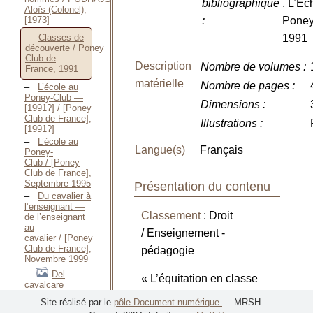
bibliographique
, L’Éc
Aloïs (Colonel),
:
Poney
[1973]
1991
Classes de
découverte / Poney
Club de
Description
Nombre de volumes
:
France, 1991
matérielle
Nombre de pages
:
L’école au
Poney-Club —
Dimensions
:
[1991?] / [Poney
Club de France],
Illustrations
:
[1991?]
L’école au
Langue(s)
Français
Poney-
Club / [Poney
Club de France],
Septembre 1995
Présentation du contenu
Du cavalier à
l’enseignant —
Classement
: Droit
de l’enseignant
au
/ Enseignement -
cavalier / [Poney
Club de France],
pédagogie
Novembre 1999
Del
« L’équitation en classe
cavalcare
de découverte :
riflessioni
Site réalisé par le
pôle Document numérique
— MRSH —
critico-
particularité et objectifs