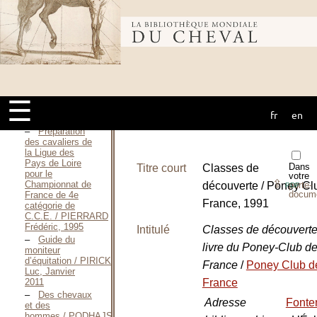
programs on
perceived
Bibliothèque
professional
development
outcomes / PENTECOST
Leigh Anne,
mondiale du
2017
Enseigner
l’équitation de
☰
sensation / PERSYN
fr
en
cheval
Hélène, 2006
Préparation
des cavaliers de
la Ligue des
Pays de Loire
Dans
Titre court
Classes de
pour le
votre
⇪
Championnat de
découverte / Poney Cl
porte-
PDF
docum
France de 4e
France, 1991
catégorie de
C.C.E. / PIERRARD
Frédéric, 1995
Intitulé
Classes de découvert
Guide du
livre du Poney-Club d
moniteur
d’équitation / PIRICK
France
/
Poney Club d
Luc, Janvier
France
2011
Des chevaux
Adresse
Fonten
et des
hommes / PODHAJSKY