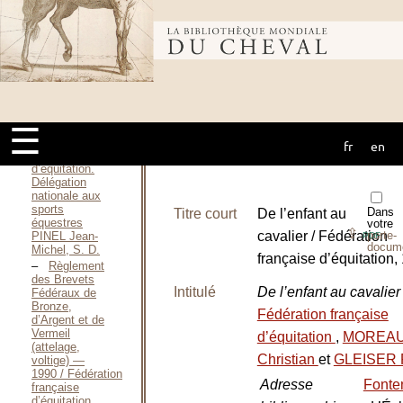
Règlement
général des
Brevets d’État à
Bibliothèque
trois degrés
d’éducateur
sportif —
1985 / Fédération
mondiale du
équestre
française, 1985
☰
Voltige -
Jeux / Fédération
fr
en
cheval
française
d’équitation.
Délégation
nationale aux
sports
Dans
Titre court
De l’enfant au
équestres
votre
⇪
cavalier / Fédération
porte-
PINEL Jean-
PDF
docum
Michel, S. D.
française d’équitation,
Règlement
des Brevets
Intitulé
De l’enfant au cavalie
Fédéraux de
Bronze,
Fédération française
d’Argent et de
Vermeil
d’équitation
,
MOREA
(attelage,
Christian
et
GLEISER P
voltige) —
1990 / Fédération
Adresse
Fonten
française
d’équitation,