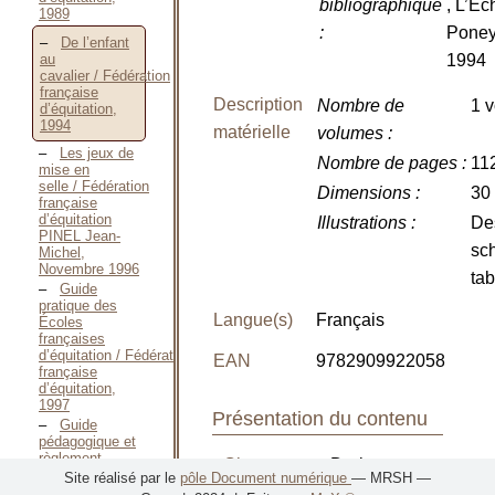
bibliographique
, L’Éc
1989
:
Poney
De l’enfant
au
1994
cavalier / Fédération
française
Description
Nombre de
1 v
d’équitation,
1994
matérielle
volumes
:
Les jeux de
Nombre de pages
:
112
mise en
selle / Fédération
Dimensions
:
30
française
d’équitation
Illustrations
:
De
PINEL Jean-
sc
Michel,
Novembre 1996
ta
Guide
pratique des
Langue(s)
Français
Écoles
françaises
d’équitation / Fédération
EAN
9782909922058
française
d’équitation,
1997
Présentation du contenu
Guide
pédagogique et
règlement
Classement
: Droit
officiel des
Site réalisé par le
pôle Document numérique
— MRSH —
galops — T.I et
/ Enseignement -